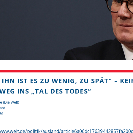
 IHN IST ES ZU WENIG, ZU SPÄT“ – K
WEG INS „TAL DES TODES“
e (Die Welt)
ant
26
/www.welt.de/politik/ausland/article6a06dc17639442857fa200d