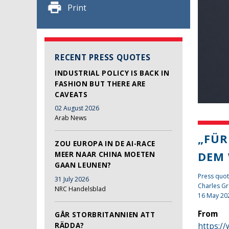
Print
RECENT PRESS QUOTES
INDUSTRIAL POLICY IS BACK IN
FASHION BUT THERE ARE
CAVEATS
02 August 2026
Arab News
„FÜR
ZOU EUROPA IN DE AI-RACE
DEM 
MEER NAAR CHINA MOETEN
GAAN LEUNEN?
Press quot
31 July 2026
Charles Gr
NRC Handelsblad
16 May 20
From
GÅR STORBRITANNIEN ATT
RÄDDA?
https:/