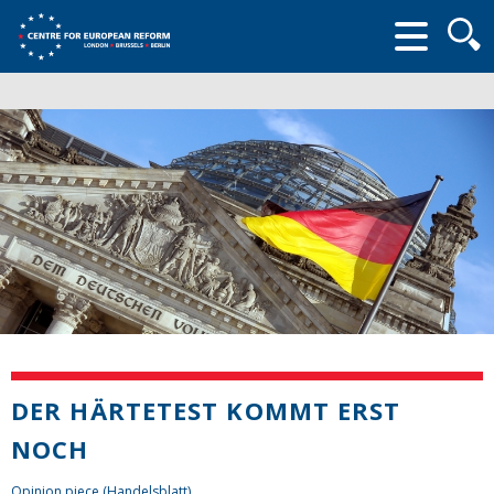
Searc
form
DER HÄRTETEST KOMMT ERST
NOCH
Opinion piece (Handelsblatt)