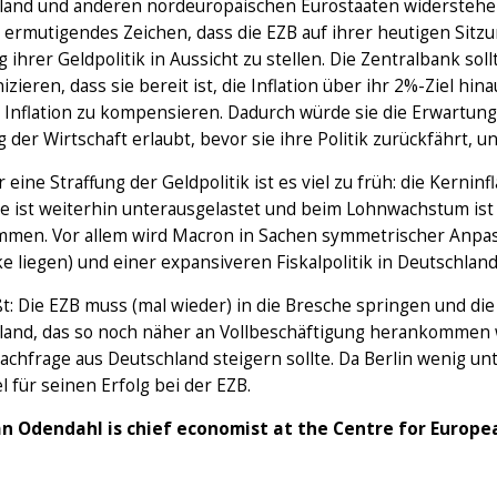
and und anderen nordeuropäischen Eurostaaten widerstehen, i
 ermutigendes Zeichen, dass die EZB auf ihrer heutigen Sitzu
g ihrer Geldpolitik in Aussicht zu stellen. Die Zentralbank sol
ieren, dass sie bereit ist, die Inflation über ihr 2%-Ziel hi
 Inflation zu kompensieren. Dadurch würde sie die Erwartunge
 der Wirtschaft erlaubt, bevor sie ihre Politik zurückfährt, 
 eine Straffung der Geldpolitik ist es viel zu früh: die Kerninf
e ist weiterhin unterausgelastet und beim Lohnwachstum ist
men. Vor allem wird Macron in Sachen symmetrischer Anpa
e liegen) und einer expansiveren Fiskalpolitik in Deutschla
t: Die EZB muss (mal wieder) in die Bresche springen und die
land, das so noch näher an Vollbeschäftigung herankommen 
chfrage aus Deutschland steigern sollte. Da Berlin wenig un
l für seinen Erfolg bei der EZB.
an Odendahl is chief economist at the Centre for Europe