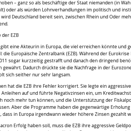
oben – ganz so als beschäftige der Staat niemanden (in Wahr
lt) oder als würden Lohnverhandlungen im politisch und insti
 wird Deutschland bereit sein, zwischen Rhein und Oder mehr
end.
e der EZB
gibt eine Akteurin in Europa, die viel erreichen könnte und
l: die Europäische Zentralbank (EZB). Während der Eurokrise ha
2011 sogar kurzzeitig gestrafft und danach den dringend benö
h gewährt. Dadurch drückte sie die Nachfrage in der Eurozone 
lt sich seither nur sehr langsam.
en hat die EZB ihre Fehler korrigiert. Sie legte ein aggress
 Anleihen auf und führte Negativzinsen ein, um Kreditwachst
ch noch mehr tun können, und die Unterstützung der Fiskalpo
ssen. Aber die Programme haben die gegenwärtige Erholung 
t, dass in Europa irgendwann wieder höhere Zinsen gezahlt 
ron Erfolg haben soll, muss die EZB ihre aggressive Geldpol