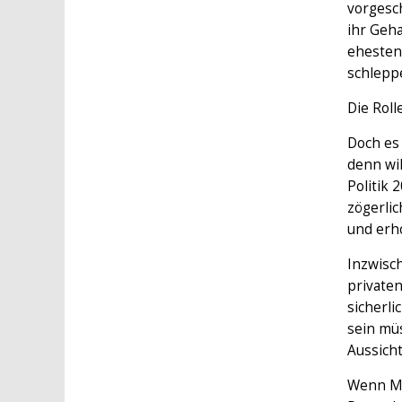
vorgesch
ihr Geha
ehesten
schlepp
Die Roll
Doch es 
denn wil
Politik 
zögerlic
und erho
Inzwisch
privaten
sicherli
sein mü
Aussich
Wenn Mac