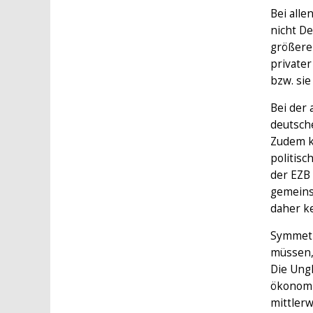
Bei alle
nicht D
größere
privater
bzw. sie
Bei der 
deutsch
Zudem k
politisc
der EZB 
gemeins
daher ke
Symmetr
müssen,
Die Ungl
ökonomis
mittlerw