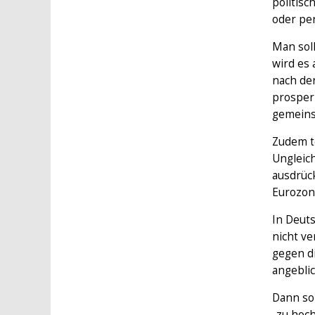
politisc
oder pe
Man soll
wird es 
nach de
prosper
gemeinsa
Zudem te
Ungleic
ausdrück
Eurozon
In Deut
nicht ve
gegen d
angebli
Dann so
„zu hoch