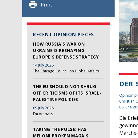
Print
RECENT OPINION PIECES
HOW RUSSIA'S WAR ON
UKRAINE IS RESHAPING
EUROPE'S DEFENSE STRATEGY
14 July 2026
The Chicago Council on Global Affairs
DER 
THE EU SHOULD NOT SHRUG
OFF CRITICISMS OF ITS ISRAEL-
Opinion p
PALESTINE POLICIES
Christian
08 June 20
09 July 2026
Encompass
Die Erle
gewinne
TAKING THE PULSE: HAS
Marche-P
MELONI BROKEN MAGA'S