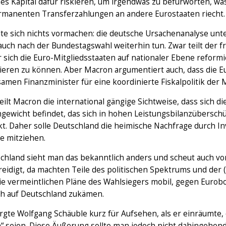
hes Kapital dafür riskieren, um irgendwas zu befürworten, w
rmanenten Transferzahlungen an andere Eurostaaten riecht.
te sich nichts vormachen: die deutsche Ursachenanalyse unte
auch nach der Bundestagswahl weiterhin tun. Zwar teilt der f
r sich die Euro-Mitgliedsstaaten auf nationaler Ebene refo
ieren zu können. Aber Macron argumentiert auch, dass die 
men Finanzminister für eine koordinierte Fiskalpolitik der M
ilt Macron die international gängige Sichtweise, dass sich 
hgewicht befindet, das sich in hohen Leistungsbilanzübersc
t. Daher solle Deutschland die heimische Nachfrage durch I
e mitziehen.
schland sieht man das bekanntlich anders und scheut auch v
reidigt, da machten Teile des politischen Spektrums und der 
ie vermeintlichen Pläne des Wahlsiegers mobil, gegen Eurob
ch auf Deutschland zukämen.
rgte Wolfgang Schäuble kurz für Aufsehen, als er einräumte,
“ seien. Diese Äußerung sollte man jedoch nicht dahingehend