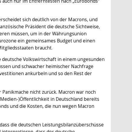
as auch nur im Entferntesten nach „Eurobonds“
rscheidet sich deutlich von der Macrons, und
ranzösische Präsident die deutsche Sichtweise,
rmieren müssen, um in der Währungsunion
Eurozone ein gemeinsames Budget und einen
itgliedsstaaten braucht.
die deutsche Volkswirtschaft in einem ungesunden
hüssen und schwacher heimischer Nachfrage
nvestitionen ankurbeln und so den Rest der
or Panikmache nicht zurück. Macron war noch
(Medien-)Öffentlichkeit in Deutschland bereits
onds und die Kosten, die nun wegen Macron
 dass die deutschen Leistungsbilanzüberschüsse
 interpretieren, dass der deutsche