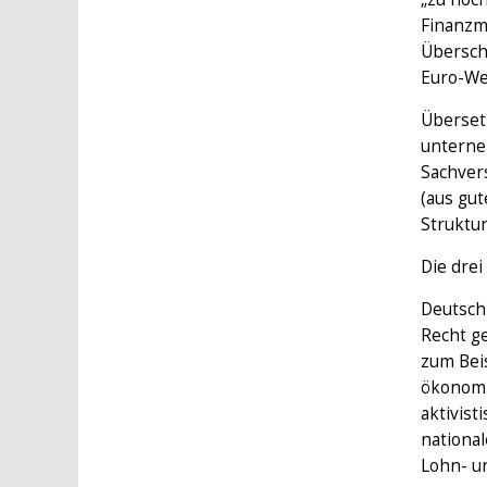
Finanzm
Übersch
Euro-Wec
Überset
unterneh
Sachvers
(aus gut
Struktur
Die dre
Deutschl
Recht ge
zum Beis
ökonomi
aktivist
national
Lohn- u