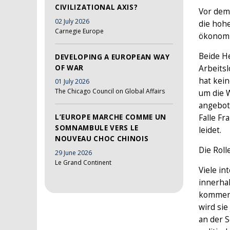
CIVILIZATIONAL AXIS?
Vor dem
02 July 2026
die hohe
Carnegie Europe
ökonomis
Beide H
DEVELOPING A EUROPEAN WAY
OF WAR
Arbeitsl
hat kei
01 July 2026
The Chicago Council on Global Affairs
um die W
angebot
Falle Fr
L’EUROPE MARCHE COMME UN
SOMNAMBULE VERS LE
leidet.
NOUVEAU CHOC CHINOIS
Die Roll
29 June 2026
Le Grand Continent
Viele in
innerhal
kommen. 
wird sie
an der S