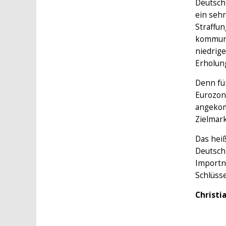
Deutschl
ein sehr
Straffun
kommuniz
niedrige
Erholung
Denn für
Eurozon
angekom
Zielmark
Das heiß
Deutsch
Importna
Schlüsse
Christi