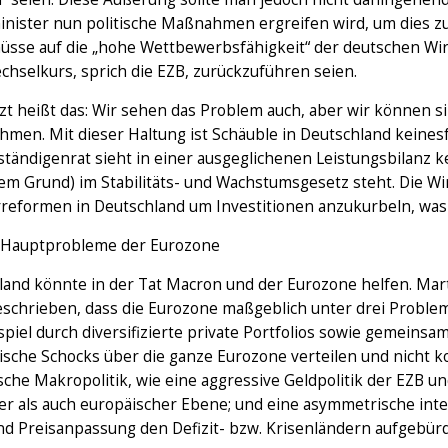
inister nun politische Maßnahmen ergreifen wird, um dies zu
üsse auf die „hohe Wettbewerbsfähigkeit“ der deutschen Wir
hselkurs, sprich die EZB, zurückzuführen seien.
zt heißt das: Wir sehen das Problem auch, aber wir können 
men. Mit dieser Haltung ist Schäuble in Deutschland keinesfa
tändigenrat sieht in einer ausgeglichenen Leistungsbilanz ke
em Grund) im Stabilitäts- und Wachstumsgesetz steht. Die Wi
reformen in Deutschland um Investitionen anzukurbeln, was 
i Hauptprobleme der Eurozone
and könnte in der Tat Macron und der Eurozone helfen. Martin
schrieben, dass die Eurozone maßgeblich unter drei Probleme
piel durch diversifizierte private Portfolios sowie gemeinsa
sche Schocks über die ganze Eurozone verteilen und nicht ko
ische Makropolitik, wie eine aggressive Geldpolitik der EZB und
er als auch europäischer Ebene; und eine asymmetrische inte
nd Preisanpassung den Defizit- bzw. Krisenländern aufgebürd