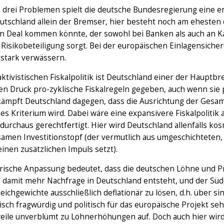
n drei Problemen spielt die deutsche Bundesregierung eine en
eutschland allein der Bremser, hier besteht noch am ehesten
n Deal kommen könnte, der sowohl bei Banken als auch an K
 Risikobeteiligung sorgt. Bei der europäischen Einlagensiche
 stark verwässern.
aktivistischen Fiskalpolitik ist Deutschland einer der Hauptb
en Druck pro-zyklische Fiskalregeln gegeben, auch wenn sie 
ämpft Deutschland dagegen, dass die Ausrichtung der Gesamt
hes Kriterium wird. Dabei wäre eine expansivere Fiskalpoliti
durchaus gerechtfertigt. Hier wird Deutschland allenfalls ko
amen Investitionstopf (der vermutlich aus umgeschichteten, 
inen zusätzlichen Impuls setzt).
ische Anpassung bedeutet, dass die deutschen Löhne und Pre
 damit mehr Nachfrage in Deutschland entsteht, und der Süd
eichgewichte ausschließlich deflationär zu lösen, d.h. über s
ch fragwürdig und politisch für das europäische Projekt sehr
eile unverblümt zu Lohnerhöhungen auf. Doch auch hier wird 