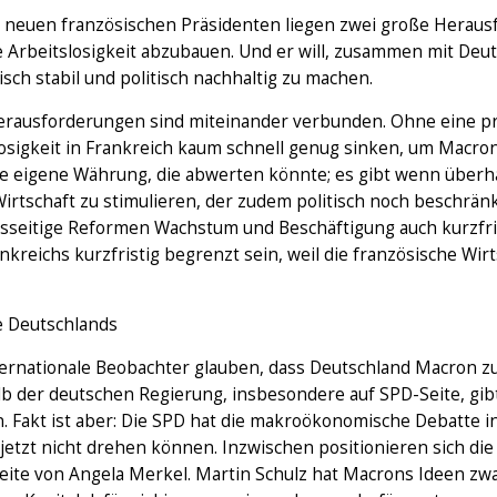
 neuen französischen Präsidenten liegen zwei große Herausf
 Arbeitslosigkeit abzubauen. Und er will, zusammen mit Deut
ch stabil und politisch nachhaltig zu machen.
erausforderungen sind miteinander verbunden. Ohne eine pr
osigkeit in Frankreich kaum schnell genug sinken, um Macron
ne eigene Währung, die abwerten könnte; es gibt wenn überha
irtschaft zu stimulieren, der zudem politisch noch beschrän
sseitige Reformen Wachstum und Beschäftigung auch kurzfrist
ankreichs kurzfristig begrenzt sein, weil die französische 
e Deutschlands
ternationale Beobachter glauben, dass Deutschland Macron zu
b der deutschen Regierung, insbesondere auf SPD-Seite, gib
Fakt ist aber: Die SPD hat die makroökonomische Debatte in
 jetzt nicht drehen können. Inzwischen positionieren sich d
eite von Angela Merkel. Martin Schulz hat Macrons Ideen zwa