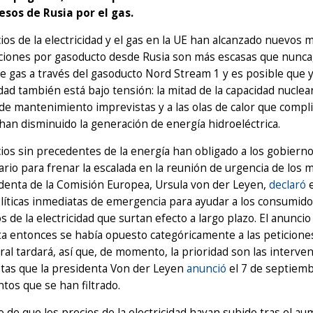
resos de Rusia por el gas.
ios de la electricidad y el gas en la UE han alcanzado nuevos
ciones por gasoducto desde Rusia son más escasas que nunca,
e gas a través del gasoducto Nord Stream 1 y es posible que 
idad también está bajo tensión: la mitad de la capacidad nuclea
de mantenimiento imprevistas y a las olas de calor que compli
han disminuido la generación de energía hidroeléctrica.
ios sin precedentes de la energía han obligado a los gobiern
rio para frenar la escalada en la reunión de urgencia de los m
denta de la Comisión Europea, Ursula von der Leyen,
declaró
e
líticas inmediatas de emergencia para ayudar a los consumid
 de la electricidad que surtan efecto a largo plazo. El anunci
a entonces se había opuesto categóricamente a las peticione
ral tardará, así que, de momento, la prioridad son las interve
tas que la presidenta Von der Leyen
anunció
el 7 de septiembr
os que se han filtrado.
o de que los precios de la electricidad hayan subido tras el a