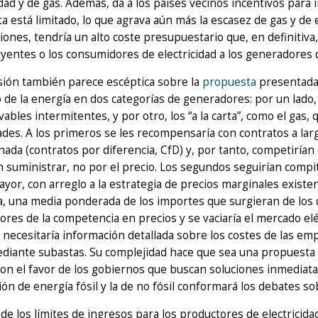
idad y de gas. Además, da a los países vecinos incentivos para
a está limitado, lo que agrava aún más la escasez de gas y de 
ones, tendría un alto coste presupuestario que, en definitiva, 
yentes o los consumidores de electricidad a los generadores 
sión también parece escéptica sobre la
propuesta
presentada p
de la energía en dos categorías de generadores: por un lado, 
vables intermitentes, y por otro, los “a la carta”, como el gas
des. A los primeros se les recompensaría con contratos a lar
ada (contratos por diferencia, CfD) y, por tanto, competirían 
 suministrar, no por el precio. Los segundos seguirían compit
ayor, con arreglo a la estrategia de precios marginales exist
a, una media ponderada de los importes que surgieran de los d
res de la competencia en precios y se vaciaría el mercado elé
necesitaría información detallada sobre los costes de las em
diante subastas. Su complejidad hace que sea una propuesta 
on el favor de los gobiernos que buscan soluciones inmediatas
ón de energía fósil y la de no fósil conformará los debates so
e los límites de ingresos para los productores de electricida