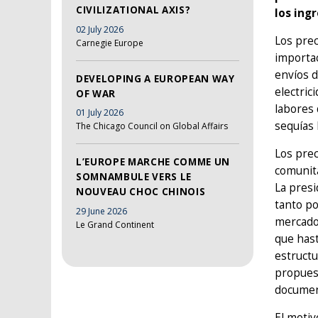
CIVILIZATIONAL AXIS?
los ing
02 July 2026
Los prec
Carnegie Europe
importa
envíos d
DEVELOPING A EUROPEAN WAY
electric
OF WAR
labores 
01 July 2026
sequías 
The Chicago Council on Global Affairs
Los prec
L’EUROPE MARCHE COMME UN
comunita
SOMNAMBULE VERS LE
La presi
NOUVEAU CHOC CHINOIS
tanto po
29 June 2026
mercados
Le Grand Continent
que hast
estructu
propues
document
El motiv