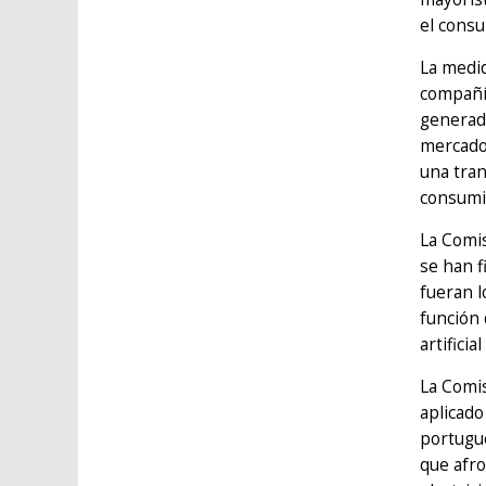
el cons
La medid
compañía
generado
mercado 
una tran
consumid
La Comis
se han f
fueran l
función 
artifici
La Comis
aplicado
portugué
que afro