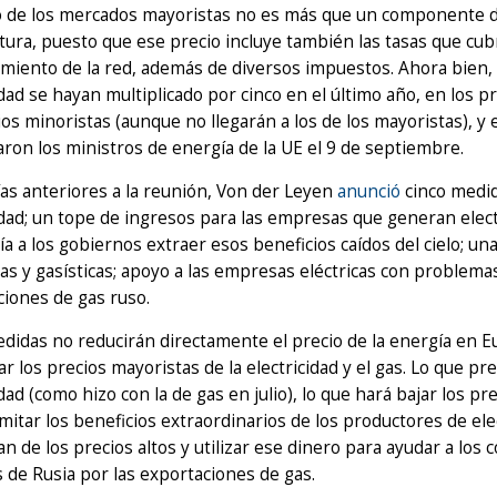
io de los mercados mayoristas no es más que un componente d
ctura, puesto que ese precio incluye también las tasas que cubr
iento de la red, además de diversos impuestos. Ahora bien, 
idad se hayan multiplicado por cinco en el último año, en lo
ios minoristas (aunque no llegarán a los de los mayoristas), y
ron los ministros de energía de la UE el 9 de septiembre.
ías anteriores a la reunión, Von der Leyen
anunció
cinco medid
idad; un tope de ingresos para las empresas que generan electr
ía a los gobiernos extraer esos beneficios caídos del cielo; un
as y gasísticas; apoyo a las empresas eléctricas con problemas
iones de gas ruso.
didas no reducirán directamente el precio de la energía en E
r los precios mayoristas de la electricidad y el gas. Lo que p
idad (como hizo con la de gas en julio), lo que hará bajar los 
imitar los beneficios extraordinarios de los productores de el
an de los precios altos y utilizar ese dinero para ayudar a los
 de Rusia por las exportaciones de gas.