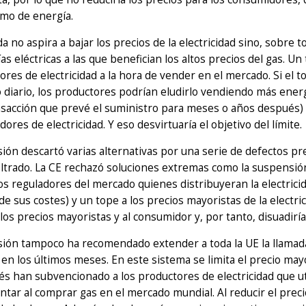
umo de energía.
a no aspira a bajar los precios de la electricidad sino, sobre t
s eléctricas a las que benefician los altos precios del gas. Un
res de electricidad a la hora de vender en el mercado. Si el to
diario, los productores podrían eludirlo vendiendo más energ
sacción que prevé el suministro para meses o años después) 
ores de electricidad. Y eso desvirtuaría el objetivo del límite.
ión descartó varias alternativas por una serie de defectos 
iltrado. La CE rechazó soluciones extremas como la suspensión
os reguladores del mercado quienes distribuyeran la electric
de sus costes) y un tope a los precios mayoristas de la electr
al los precios mayoristas y al consumidor y, por tanto, disuadir
ión tampoco ha recomendado extender a toda la UE la llamada
 en los últimos meses. En este sistema se limita el precio mayo
s han subvencionado a los productores de electricidad que ut
ntar al comprar gas en el mercado mundial. Al reducir el pre