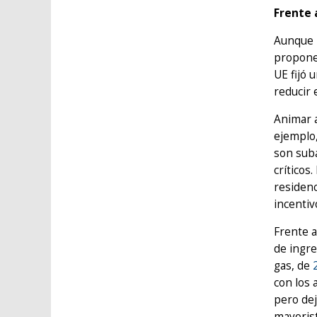
Frente 
Aunque h
propone 
UE fijó 
reducir 
Animar a
ejemplo,
son sub
críticos
residenc
incentiv
Frente a
de ingre
gas, de
con los 
pero dej
mayorist