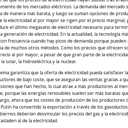
miento de los mercados eléctricos. La demanda del mercado se
a de manera más barata, y luego se suman opciones de produc
e la electricidad al por mayor se rigen por el precio marginal,
uce el último megavatio de electricidad necesario para termin
la generación de electricidad. En la actualidad, la tecnología má
 con frecuencia cuando hay picos de demanda porque pueden 
ia de muchos otros métodos. Como los precios que ofrecen son
 precio al por mayor, a pesar de que gran parte de la electric
, la solar, la hidroeléctrica y la nuclear.
tema garantiza que la oferta de electricidad pueda satisfacer
uctores de bajo coste, que se aseguran las ventas gracias a 
rsiones que han hecho, lo cual atrae a más productores al me
, porque las energías renovables suelen ser más baratas que 
rgo, ahora que los costes de producción de los productores 
 Putin ha convertido la exportación a través de los gasoduct
obiernos deberían desvincular los precios del gas y la electric
asladen al de la electricidad.