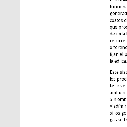
funciona
generad
costos d
que prod
de toda 
recurre
diferenc
fijan el
la eólica
Este sis
los prod
las inve
ambiente
Sin emba
Vladímir
si los g
gas se tr