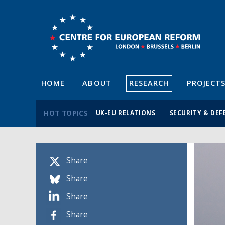
HOME
ABOUT
RESEARCH
PROJECT
HOT TOPICS
UK-EU RELATIONS
SECURITY & DEF
Share
Share
Share
Share