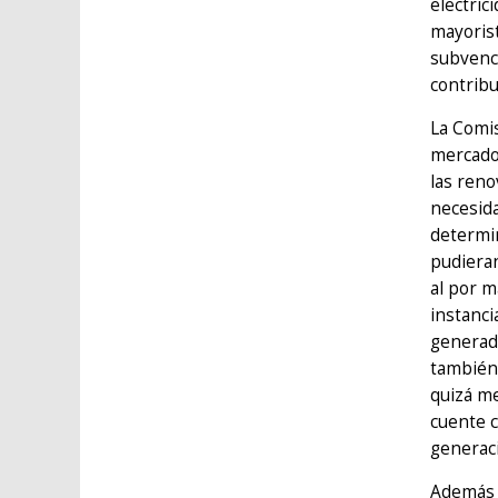
electric
mayorist
subvenci
contribu
La Comi
mercado 
las reno
necesida
determin
pudieran
al por m
instanci
generado
también 
quizá me
cuente c
generaci
Además d