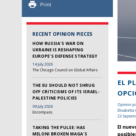
Print
RECENT OPINION PIECES
HOW RUSSIA'S WAR ON
UKRAINE IS RESHAPING
EUROPE'S DEFENSE STRATEGY
14 July 2026
The Chicago Council on Global Affairs
EL P
THE EU SHOULD NOT SHRUG
OPCI
OFF CRITICISMS OF ITS ISRAEL-
PALESTINE POLICIES
Opinion pi
09 July 2026
Elisabetta
Encompass
23 Septem
El nuev
TAKING THE PULSE: HAS
MELONI BROKEN MAGA'S
posible