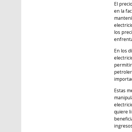
El prec
en la fa
mantenim
electric
los prec
enfrenta
En los d
electric
permitir
petroler
importac
Estas me
manipula
electric
quiere l
benefici
ingresos