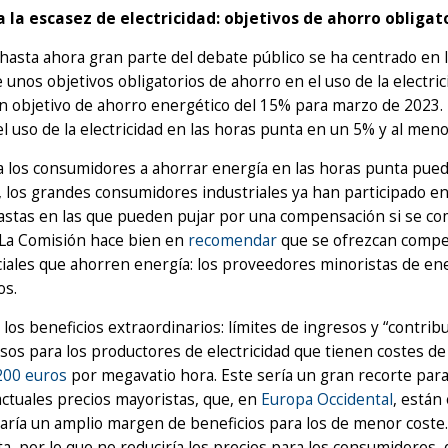
a la escasez de electricidad: objetivos de ahorro obligat
asta ahora gran parte del debate público se ha centrado en l
unos objetivos obligatorios de ahorro en el uso de la electrici
un objetivo de ahorro energético del 15% para marzo de 2023. 
el uso de la electricidad en las horas punta en un 5% y al men
 los consumidores a ahorrar energía en las horas punta puede
 los grandes consumidores industriales ya han participado en 
astas en las que pueden pujar por una compensación si se 
. La Comisión hace bien en
recomendar
que se ofrezcan compe
iales que ahorren energía: los proveedores minoristas de ener
os.
 los beneficios extraordinarios: límites de ingresos y “contr
sos para los productores de electricidad que tienen costes de
200 euros
por megavatio hora. Este sería un gran recorte par
actuales precios mayoristas, que, en
Europa Occidental
, están
aría un amplio margen de beneficios para los de menor coste. E
a, por lo que no reduciría los precios para los consumidores,