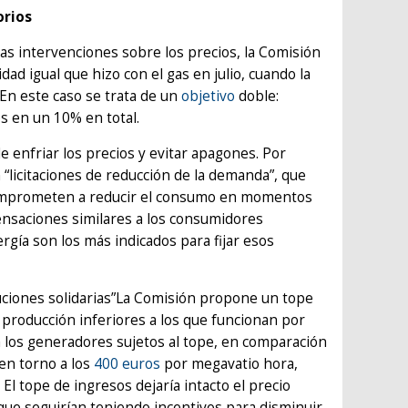
orios
as intervenciones sobre los precios, la Comisión
dad igual que hizo con el gas en julio, cuando la
En este caso se trata de un
objetivo
doble:
os en un 10% en total.
 enfriar los precios y evitar apagones. Por
“licitaciones de reducción de la demanda”, que
comprometen a reducir el consumo en momentos
nsaciones similares a los consumidores
gía son los más indicados para fijar esos
ibuciones solidarias”La Comisión propone un tope
 producción inferiores a los que funcionan por
a los generadores sujetos al tope, en comparación
 en torno a los
400 euros
por megavatio hora,
l tope de ingresos dejaría intacto el precio
 que seguirían teniendo incentivos para disminuir