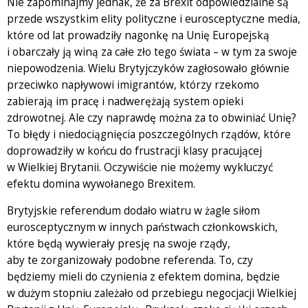
Nie zapominajmy jednak, że za Brexit odpowiedzialne są
przede wszystkim elity polityczne i eurosceptyczne media,
które od lat prowadziły nagonkę na Unię Europejską
i obarczały ją winą za całe zło tego świata – w tym za swoje
niepowodzenia. Wielu Brytyjczyków zagłosowało głównie
przeciwko napływowi imigrantów, którzy rzekomo
zabierają im pracę i nadwerężają system opieki
zdrowotnej. Ale czy naprawdę można za to obwiniać Unię?
To błędy i niedociągnięcia poszczególnych rządów, które
doprowadziły w końcu do frustracji klasy pracującej
w Wielkiej Brytanii. Oczywiście nie możemy wykluczyć
efektu domina wywołanego Brexitem.
Brytyjskie referendum dodało wiatru w żagle siłom
eurosceptycznym w innych państwach członkowskich,
które będą wywierały presję na swoje rządy,
aby te zorganizowały podobne referenda. To, czy
będziemy mieli do czynienia z efektem domina, będzie
w dużym stopniu zależało od przebiegu negocjacji Wielkiej