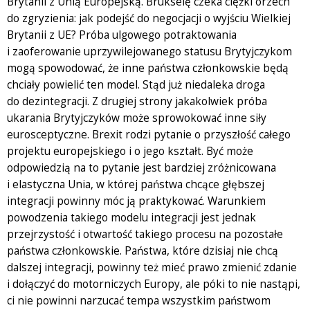
Brytanii z Unią Europejską. Brukselę czeka ciężki orzech
do zgryzienia: jak podejść do negocjacji o wyjściu Wielkiej
Brytanii z UE? Próba ulgowego potraktowania
i zaoferowanie uprzywilejowanego statusu Brytyjczykom
mogą spowodować, że inne państwa członkowskie będą
chciały powielić ten model. Stąd już niedaleka droga
do dezintegracji. Z drugiej strony jakakolwiek próba
ukarania Brytyjczyków może sprowokować inne siły
eurosceptyczne. Brexit rodzi pytanie o przyszłość całego
projektu europejskiego i o jego kształt. Być może
odpowiedzią na to pytanie jest bardziej zróżnicowana
i elastyczna Unia, w której państwa chcące głębszej
integracji powinny móc ją praktykować. Warunkiem
powodzenia takiego modelu integracji jest jednak
przejrzystość i otwartość takiego procesu na pozostałe
państwa członkowskie. Państwa, które dzisiaj nie chcą
dalszej integracji, powinny też mieć prawo zmienić zdanie
i dołączyć do motorniczych Europy, ale póki to nie nastąpi,
ci nie powinni narzucać tempa wszystkim państwom