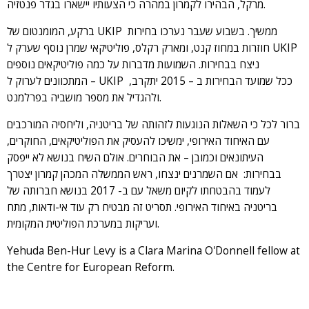
מרקל, הבהירו לקמרון במהרה כי הצעותיו יישארו בגדר פנטזיה.
ברקע, המומנטום של UKIP ממשיך. בשבוע שעבר נערכו בחירות
חוזרות במחוז קנט, ומארק רקלס, פוליטיקאי שמרן נוסף שערק ל UKIP
ניצח בבחירות. השמועות מדברות על כמה פוליטיקאים נוספים
המתכוונים לערוק ל – UKIP ככל שמועד הבחירות ב – 2015 יתקרב,
ולהגדיל את מספר מושביה בפרלמנט.
ברור לכל כי השאלות הנוגעות לזהותה של בריטניה, וליחסיה המורכבים
עם האיחוד האירופי, ימשיכו להעסיק את הפוליטיקאים, החוקרים,
העיתונאים וכמובן – את הבוחרים. אולם השיח בנושא לא ייפסק
בבחירות: אם השמרנים ינצחו, ראש הממשלה המכהן קמרון יצטרך
לעמוד בהבטחתו לקיום משאל עם ב- 2017 בנושא חברותה של
בריטניה באיחוד האירופי. תסריט זה מבטיח רק עוד אי-ודאות, מתח
ועריקות במערכת הפוליטית המקומית.
Yehuda Ben-Hur Levy is a Clara Marina O'Donnell fellow at
the Centre for European Reform.