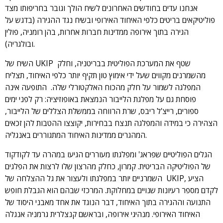
אנחנו עדים בחודשים האחרונים לשיח הולך וגובר בחריפותו מצד
פוליטיקאים בריטים כלפי האיחוד האירופי ובשיח נגד ההגירה (בדגש על
הגירה בתוך אירופה ממדינות חברות אחרות, בהן רומניה, פולין
ובולגריה).
השיח של UKIP שטף את המערכת הפוליטית בבריטניה, וחלק
מהשמרנים מקווים שעל ידי אימוץ טון תקיף יותר כלפי האיחוד, תצליח
המפלגה לשמור על חלק מהכוח האלקטורלי שלה. התופעה אינה
פוסחת גם על מפלגת הלייבור הנמצאת באופוזיציה: רק לפני ימים
ספורים, רייצ'ל ריבס, שרת הרווחה בממשלת הצללים של הלייבור,
הצהירה כי במידה והמפלגה תנצח בבחירות, יקוצצו ההטבות להן זכאים
המהגרים ממדינות האיחוד המתגוררים באנגליה.
הגלים הפוליטיים שפראג' ומפלגתו מעוררים הגיעו במהרה עד לקודקוד
של הפוליטיקה הבריטית. קמרון, כחלק מהרצון שלו לרצות את הפלגים
השמרניים יותר במפלגתו ולעצור את גל ההצלחה של UKIP, הציע
לקדם מספר רעיונות שנויים במחלוקת. המרכזי שבהם הוא הגבלת חופש
התנועה וההגירה בתוך האיחוד, דבר הנוגד את אחד מאבני היסוד של
האיחוד האירופי. מנהיגי אירופה, ובראשם קנצלרית גרמניה אנגלה