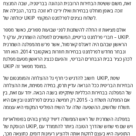
זאת, משום ששיטת הבחירות הרובנית הנהוגה בבריטניה, שבה המנצח
זוכה באופן מוחלט בבחירות ואילו יריבו לא זוכה בדבר, הגבילה את
יכולתה של UKIP לשלוח נציגים לפרלמנט המקומי.
אולם מציאות זו החלה להשתנות לפני שבועות ספורים, כאשר מספר
חברי פרלמנט בריטיים, המשויכים למפלגה השמרנית, ערקו ל – UKIP.
הראשון שבהם היה דאגלס קארסוול, אשר פרש מהמפלגה השמרנית
ונבחר מחדש לפרלמנט בבחירות חוזרות באוקטובר 2014. הוא חזר
לכהן כציר בבית הנבחרים הבריטי, והפעם כנציג הראשון מטעם מפלגת
UKIP במוסד מפואר זה.
חשוב להדגיש כי חרף גל ההצלחה והמומנטום של UKIP, שיטת
הבחירות הבריטית ככל הנראה עדיין תרסן, במידה מסוימת, את ההצלחה
של המפלגה בבחירות הכלליות שיתקיימו בשנה הבאה. יחד עם זאת, בין
אם המפלגה תשלח ב- 2015 רק חמישה נציגים לפרלמנט ובין אם היא
תשלח שלושים, ההשפעה שלה על השיח הפוליטי המקומי היא עצומה.
במפלגה השמרנית של ראש הממשלה דיוויד קמרון בוהים בפופולאריות
הנוסקת של UKIP, ויש שם מי שחש שהדרך הטובה ביותר להתמודד עם
התופעה היא בעצם לחקות אותה ולהציע רעיונות דומים. כתוצאה מכך,