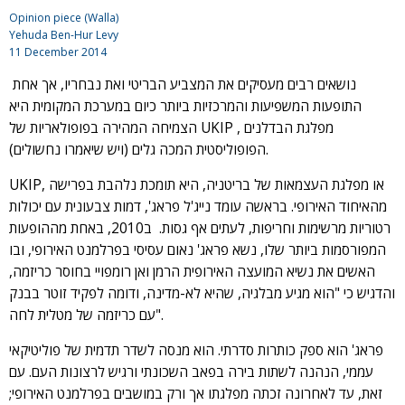
Opinion piece (Walla)
Yehuda Ben-Hur Levy
11 December 2014
נושאים רבים מעסיקים את המצביע הבריטי ואת נבחריו, אך אחת
התופעות המשפיעות והמרכזיות ביותר כיום במערכת המקומית היא
הצמיחה המהירה בפופולאריות של UKIP , מפלגת הבדלנים
הפופוליסטית המכה גלים (ויש שיאמרו נחשולים).
UKIP, או מפלגת העצמאות של בריטניה, היא תומכת נלהבת בפרישה
מהאיחוד האירופי. בראשה עומד נייג'ל פראג', דמות צבעונית עם יכולות
רטוריות מרשימות וחריפות, לעתים אף גסות. ב2010, באחת מההופעות
המפורסמות ביותר שלו, נשא פראג' נאום עסיסי בפרלמנט האירופי, ובו
האשים את נשיא המועצה האירופית הרמן ואן רומפויי בחוסר כריזמה,
והדגיש כי "הוא מגיע מבלגיה, שהיא לא-מדינה, ודומה לפקיד זוטר בבנק
עם כריזמה של מטלית לחה".
פראג' הוא ספק כותרות סדרתי. הוא מנסה לשדר תדמית של פוליטיקאי
עממי, הנהנה לשתות בירה בפאב השכונתי ורגיש לרצונות העם. עם
זאת, עד לאחרונה זכתה מפלגתו אך ורק במושבים בפרלמנט האירופי;