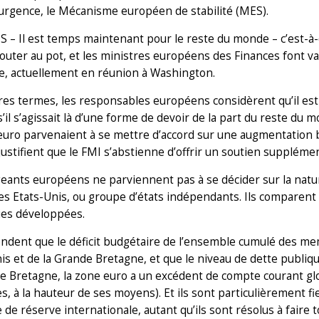
urgence, le Mécanisme européen de stabilité (MES).
– Il est temps maintenant pour le reste du monde – c’est-à-d
jouter au pot, et les ministres européens des Finances font va
e, actuellement en réunion à Washington.
res termes, les responsables européens considèrent qu’il est
il s’agissait là d’une forme de devoir de la part du reste du
euro parvenaient à se mettre d’accord sur une augmentation
justifient que le FMI s’abstienne d’offrir un soutien supplémen
geants européens ne parviennent pas à se décider sur la natu
des Etats-Unis, ou groupe d’états indépendants. Ils comparen
es développées.
endent que le déficit budgétaire de l’ensemble cumulé des mem
is et de la Grande Bretagne, et que le niveau de dette publiqu
e Bretagne, la zone euro a un excédent de compte courant glob
es, à la hauteur de ses moyens). Et ils sont particulièrement f
de réserve internationale, autant qu’ils sont résolus à faire 