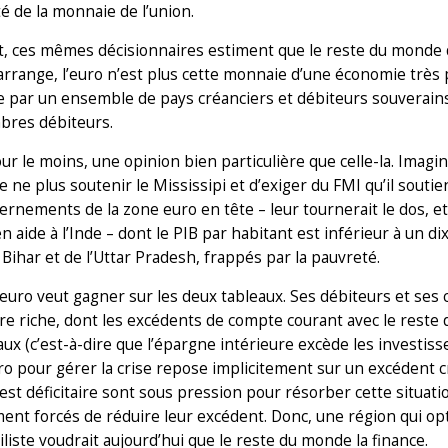
ité de la monnaie de l’union.
, ces mêmes décisionnaires estiment que le reste du monde d
 arrange, l’euro n’est plus cette monnaie d’une économie trè
 par un ensemble de pays créanciers et débiteurs souverains,
bres débiteurs.
our le moins, une opinion bien particulière que celle-la. Ima
e ne plus soutenir le Mississipi et d’exiger du FMI qu’il sout
ernements de la zone euro en tête – leur tournerait le dos, et
n aide à l’Inde – dont le PIB par habitant est inférieur à un di
 Bihar et de l’Uttar Pradesh, frappés par la pauvreté.
euro veut gagner sur les deux tableaux. Ses débiteurs et se
e riche, dont les excédents de compte courant avec le reste 
aux (c’est-à-dire que l’épargne intérieure excède les investisse
o pour gérer la crise repose implicitement sur un excédent c
est déficitaire sont sous pression pour résorber cette situati
nt forcés de réduire leur excédent. Donc, une région qui op
liste voudrait aujourd’hui que le reste du monde la finance.