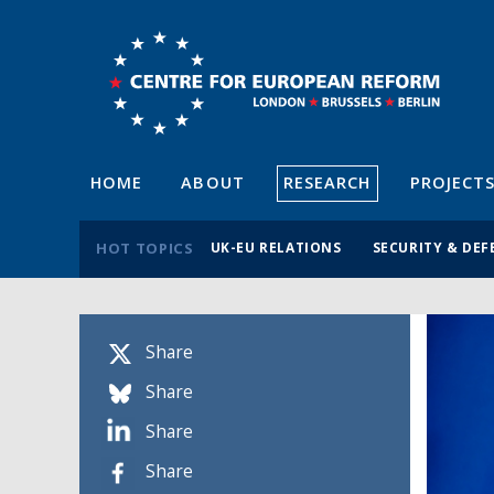
HOME
ABOUT
RESEARCH
PROJECT
HOT TOPICS
UK-EU RELATIONS
SECURITY & DEF
Share
Share
Share
Share