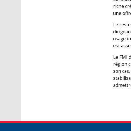
riche cr
une offr
Le reste
dirigean
usage in
est asse
Le FMI d
région c
son cas.
stabilis
admettre