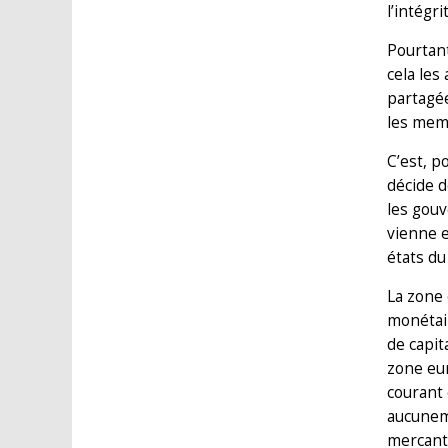
l’intégr
Pourtant
cela les
partagée
les mem
C’est, p
décide d
les gouv
vienne e
états du
La zone 
monétair
de capit
zone eur
courant 
aucuneme
mercanti