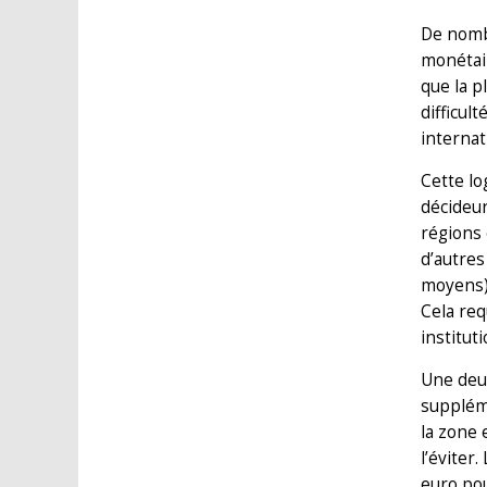
De nombr
monétair
que la p
difficul
internat
Cette lo
décideur
régions 
d’autres
moyens),
Cela req
institut
Une deux
supplém
la zone 
l’éviter
euro pou