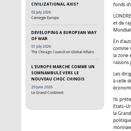
CIVILIZATIONAL AXIS?
fonds d’
02 July 2026
LONDRES 
Carnegie Europe
et de ra
Mondial
DEVELOPING A EUROPEAN WAY
OF WAR
En d’aut
01 July 2026
comme s’
The Chicago Council on Global Affairs
la zone 
raisons 
L’EUROPE MARCHE COMME UN
SOMNAMBULE VERS LE
Les diri
NOUVEAU CHOC CHINOIS
à celle 
29 June 2026
économi
Le Grand Continent
Ils prét
Etats-Un
la Grand
politiqu
monnaie 