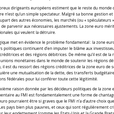
eux dirigeants européens estiment que le reste du monde do
e n’est qu’un simple spectateur. Malgré sa bonne gestion et 
lupart des autres économies, les marchés (ou « spéculateurs
té de parvenir aux nécessaires ajustements. La zone euro méri
ionales qui veulent la détruire.
gique met en évidence le problème fondamental : la zone euro
s politiques continuent d’en imputer le blâme aux investisseu
créditrices et des régions débitrices. De même qu’il est de la
 unions monétaires dans le monde de soutenir les régions débit
 il est du ressort des régions créditrices de la zone euro de so
uière une mutualisation de la dette, des transferts budgétair
ions fédérales pour lui conférer toute cette légitimité.
ième raison donnée par les décideurs politiques de la zone e
entaire au FMI est fondamentalement une forme de chantage :
euro pourraient être si graves que le FMI n’a d’autre choix que
. Les pays bien plus pauvres, et ceux qui sont régulièrement cr
r leur endettement (comme les Etats-Unis et la Grande Breta