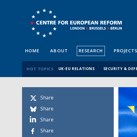
HOME
ABOUT
RESEARCH
PROJECT
HOT TOPICS
UK-EU RELATIONS
SECURITY & DEF
Share
Share
Share
Share