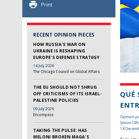
Print
RECENT OPINION PIECES
HOW RUSSIA'S WAR ON
UKRAINE IS RESHAPING
EUROPE'S DEFENSE STRATEGY
14 July 2026
The Chicago Council on Global Affairs
THE EU SHOULD NOT SHRUG
QUÉ 
OFF CRITICISMS OF ITS ISRAEL-
PALESTINE POLICIES
ENTR
09 July 2026
Encompass
Opinion pi
Simon Tilf
14 Decemb
TAKING THE PULSE: HAS
MELONI BROKEN MAGA'S