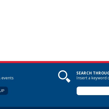
SEARCH THROUG
& events
Insert a keyword 