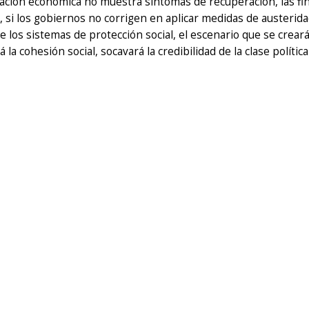
tuación económica no muestra síntomas de recuperación, las fi
 si los gobiernos no corrigen en aplicar medidas de austeridad
 de los sistemas de protección social, el escenario que se cre
rá la cohesión social, socavará la credibilidad de la clase políti