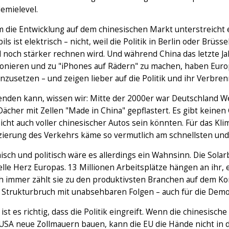
emielevel.
m die Entwicklung auf dem chinesischen Markt unterstreicht 
ls ist elektrisch – nicht, weil die Politik in Berlin oder Brüss
 noch stärker rechnen wird. Und während China das letzte Ja
ionieren und zu "iPhones auf Rädern" zu machen, haben Euro
zusetzen – und zeigen lieber auf die Politik und ihr Verbren
enden kann, wissen wir: Mitte der 2000er war Deutschland We
ächer mit Zellen "Made in China" gepflastert. Es gibt keinen
icht auch voller chinesischer Autos sein könnten. Für das Kli
izierung des Verkehrs käme so vermutlich am schnellsten und 
ch und politisch wäre es allerdings ein Wahnsinn. Die Solarb
elle Herz Europas. 13 Millionen Arbeitsplätze hängen an ihr, 
 immer zählt sie zu den produktivsten Branchen auf dem Kont
r Strukturbruch mit unabsehbaren Folgen – auch für die Demo
ist es richtig, dass die Politik eingreift. Wenn die chinesisch
 USA neue Zollmauern bauen, kann die EU die Hände nicht in