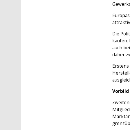
Gewerksc
Europas 
attrakti
Die Pol
kaufen. 
auch be
daher zw
Erstens 
Herstell
ausglei
Vorbild
Zweitens
Mitglied
Marktan
grenzübe