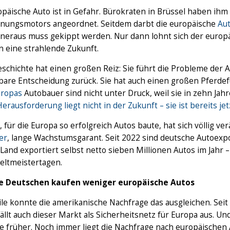
opäische Auto ist in Gefahr. Bürokraten in Brüssel haben ih
nungsmotors angeordnet. Seitdem darbt die europäische
Aut
neraus muss gekippt werden. Nur dann lohnt sich der europä
n eine strahlende Zukunft.
schichte hat einen großen Reiz: Sie führt die Probleme der Au
are Entscheidung zurück. Sie hat auch einen großen Pferdefu
uropas
Autobauer sind nicht unter Druck, weil sie in zehn J
erausforderung liegt nicht in der Zukunft – sie ist bereits jet
, für die Europa so erfolgreich Autos baute, hat sich völlig ve
er
, lange Wachstumsgarant. Seit 2022 sind deutsche Autoex
Land exportiert selbst netto sieben Millionen Autos im Jahr –
eltmeistertagen.
e Deutschen kaufen weniger europäische Autos
le konnte die amerikanische Nachfrage das ausgleichen. Seit
 fällt auch dieser Markt als Sicherheitsnetz für Europa aus. Un
e früher. Noch immer liegt die Nachfrage nach europäische