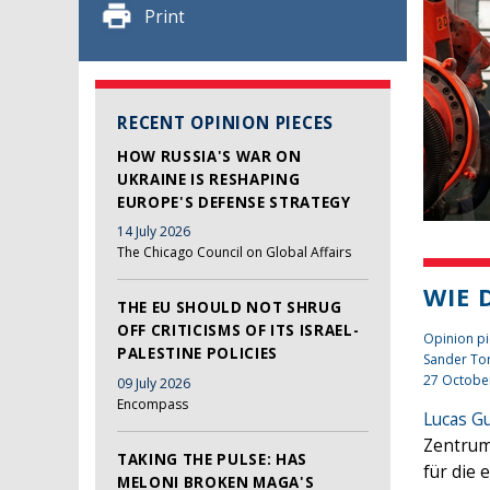
Print
RECENT OPINION PIECES
HOW RUSSIA'S WAR ON
UKRAINE IS RESHAPING
EUROPE'S DEFENSE STRATEGY
14 July 2026
The Chicago Council on Global Affairs
WIE 
THE EU SHOULD NOT SHRUG
OFF CRITICISMS OF ITS ISRAEL-
Opinion pi
PALESTINE POLICIES
Sander To
27 Octobe
09 July 2026
Encompass
Lucas G
Zentrum
TAKING THE PULSE: HAS
für die 
MELONI BROKEN MAGA'S