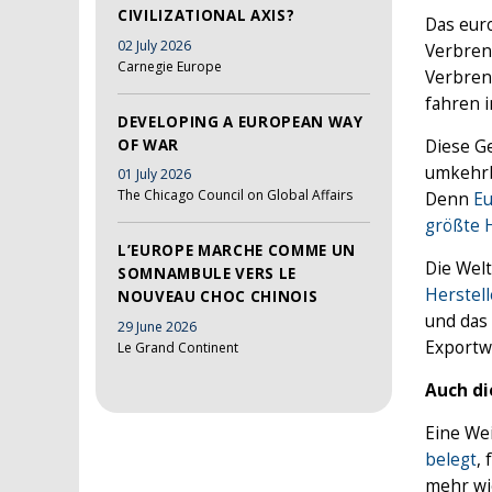
CIVILIZATIONAL AXIS?
Das eur
02 July 2026
Verbren
Carnegie Europe
Verbren
fahren i
DEVELOPING A EUROPEAN WAY
OF WAR
Diese Ge
umkehrb
01 July 2026
The Chicago Council on Global Affairs
Denn
E
größte H
L’EUROPE MARCHE COMME UN
Die Welt
SOMNAMBULE VERS LE
Herstell
NOUVEAU CHOC CHINOIS
und das 
29 June 2026
Exportw
Le Grand Continent
Auch di
Eine Wei
belegt
,
mehr wi