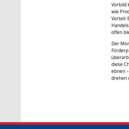
Vorbild
wie Pro
Vorteil:
Handels
offen bl
Der Mom
Förderp
überarbe
diese C
ebnen –
drehen 