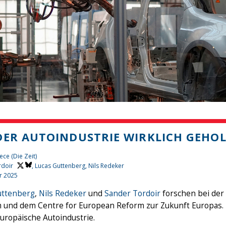
DER AUTOINDUSTRIE WIRKLICH GEHO
ece (Die Zeit)
rdoir
, Lucas Guttenberg, Nils Redeker
r 2025
uttenberg
,
Nils Redeker
und
Sander Tordoir
forschen bei der
 und dem Centre for European Reform zur Zukunft Europas. 
europäische Autoindustrie.