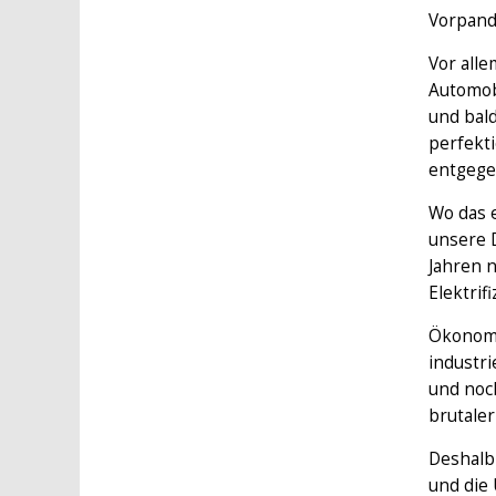
Vorpand
Vor alle
Automobi
und bald
perfekt
entgegen
Wo das 
unsere D
Jahren n
Elektrif
Ökonomis
industri
und noch
brutale
Deshalb 
und die