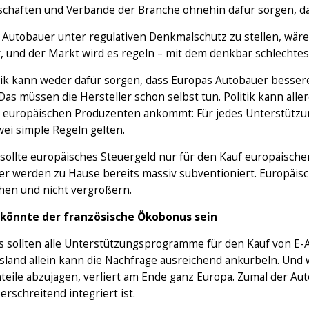
haften und Verbände der Branche ohnehin dafür sorgen, dass d
Autobauer unter regulativen Denkmalschutz zu stellen, wäre 
v, und der Markt wird es regeln – mit dem denkbar schlechte
itik kann weder dafür sorgen, dass Europas Autobauer besser
Das müssen die Hersteller schon selbst tun. Politik kann all
i europäischen Produzenten ankommt: Für jedes Unterstützu
ei simple Regeln gelten.
sollte europäisches Steuergeld nur für den Kauf europäisch
er werden zu Hause bereits massiv subventioniert. Europäis
chen und nicht vergrößern.
 könnte der französische Ökobonus sein
 sollten alle Unterstützungsprogramme für den Kauf von E-Au
sland allein kann die Nachfrage ausreichend ankurbeln. Und 
teile abzujagen, verliert am Ende ganz Europa. Zumal der Au
rschreitend integriert ist.