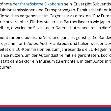
 könnte
der französische Ökobonus
sein. Er vergibt Subventio
duktionsemissionen und Transportwegen. Damit schließt er in
 Ein solches Vorgehen ist im Gegensatz zu direkten "Buy Eur
recht vereinbar. Für Hersteller aus Partnerländern wie Jap
eiben, etwa indem Sozial- oder Datenschutzstandards in die Kr
ent für eine politische Verständigung ist günstig: Die Bund
rogramm für E-Autos. Auch Frankreich und Italien werden ab
itet die EU-Kommission bis zum Jahresende die EU-Regeln für
hance nutzen, um der Autoindustrie mit zielgerichteten, koo
 statt dem Sektor ein Museum zu errichten, in dem Autos mit
dürfen.