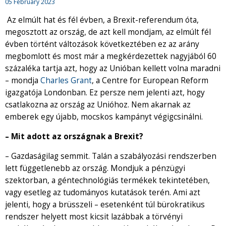
05 February 2023
Az elmúlt hat és fél évben, a Brexit-referendum óta,
megosztott az ország, de azt kell mondjam, az elmúlt fél
évben történt változások következtében ez az arány
megbomlott és most már a megkérdezettek nagyjából 60
százaléka tartja azt, hogy az Unióban kellett volna maradni
– mondja
Charles Grant
, a Centre for European Reform
igazgatója Londonban. Ez persze nem jelenti azt, hogy
csatlakozna az ország az Unióhoz. Nem akarnak az
emberek egy újabb, mocskos kampányt végigcsinálni.
– Mit adott az országnak a Brexit?
– Gazdaságilag semmit. Talán a szabályozási rendszerben
lett függetlenebb az ország. Mondjuk a pénzügyi
szektorban, a géntechnológiás termékek tekintetében,
vagy esetleg az tudományos kutatások terén. Ami azt
jelenti, hogy a brüsszeli – esetenként túl bürokratikus
rendszer helyett most kicsit lazábbak a törvényi