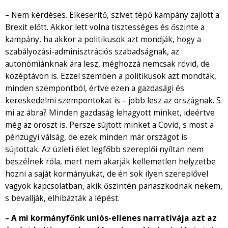
– Nem kérdéses. Elkeserítő, szívet tépő kampány zajlott a
Brexit előtt. Akkor lett volna tisztességes és őszinte a
kampány, ha akkor a politikusok azt mondják, hogy a
szabályozási-adminisztrációs szabadságnak, az
autonómiánknak ára lesz, méghozzá nemcsak rövid, de
középtávon is. Ezzel szemben a politikusok azt mondták,
minden szempontból, értve ezen a gazdasági és
kereskedelmi szempontokat is – jobb lesz az országnak. S
mi az ábra? Minden gazdaság lehagyott minket, ideértve
még az oroszt is. Persze sújtott minket a Covid, s most a
pénzügyi válság, de ezek minden már országot is
sújtottak. Az üzleti élet legfőbb szereplői nyíltan nem
beszélnek róla, mert nem akarják kellemetlen helyzetbe
hozni a saját kormányukat, de én sok ilyen szereplővel
vagyok kapcsolatban, akik őszintén panaszkodnak nekem,
s bevallják, elhibázták a lépést.
– A mi kormányfőnk uniós-ellenes narratívája azt az