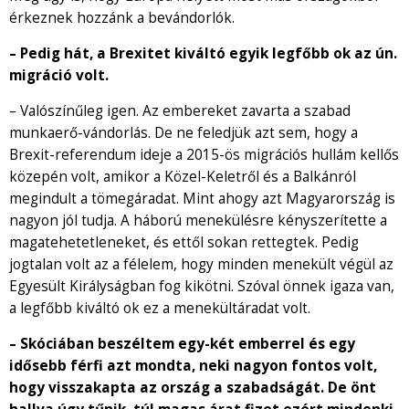
érkeznek hozzánk a bevándorlók.
– Pedig hát, a Brexitet kiváltó egyik legfőbb ok az ún.
migráció volt.
– Valószínűleg igen. Az embereket zavarta a szabad
munkaerő-vándorlás. De ne feledjük azt sem, hogy a
Brexit-referendum ideje a 2015-ös migrációs hullám kellős
közepén volt, amikor a Közel-Keletről és a Balkánról
megindult a tömegáradat. Mint ahogy azt Magyarország is
nagyon jól tudja. A háború menekülésre kényszerítette a
magatehetetleneket, és ettől sokan rettegtek. Pedig
jogtalan volt az a félelem, hogy minden menekült végül az
Egyesült Királyságban fog kikötni. Szóval önnek igaza van,
a legfőbb kiváltó ok ez a menekültáradat volt.
– Skóciában beszéltem egy-két emberrel és egy
idősebb férfi azt mondta, neki nagyon fontos volt,
hogy visszakapta az ország a szabadságát. De önt