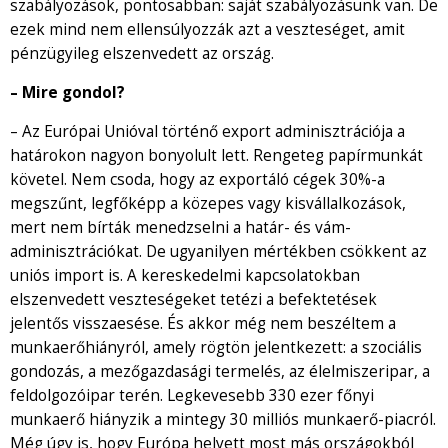
szabályozások, pontosabban: saját szabályozásunk van. De
ezek mind nem ellensúlyozzák azt a veszteséget, amit
pénzügyileg elszenvedett az ország.
– Mire gondol?
– Az Európai Unióval történő export adminisztrációja a
határokon nagyon bonyolult lett. Rengeteg papírmunkát
követel. Nem csoda, hogy az exportáló cégek 30%-a
megszűnt, legfőképp a közepes vagy kisvállalkozások,
mert nem bírták menedzselni a határ- és vám-
adminisztrációkat. De ugyanilyen mértékben csökkent az
uniós import is. A kereskedelmi kapcsolatokban
elszenvedett veszteségeket tetézi a befektetések
jelentős visszaesése. És akkor még nem beszéltem a
munkaerőhiányról, amely rögtön jelentkezett: a szociális
gondozás, a mezőgazdasági termelés, az élelmiszeripar, a
feldolgozóipar terén. Legkevesebb 330 ezer főnyi
munkaerő hiányzik a mintegy 30 milliós munkaerő-piacról.
Még úgy is, hogy Európa helyett most más országokból