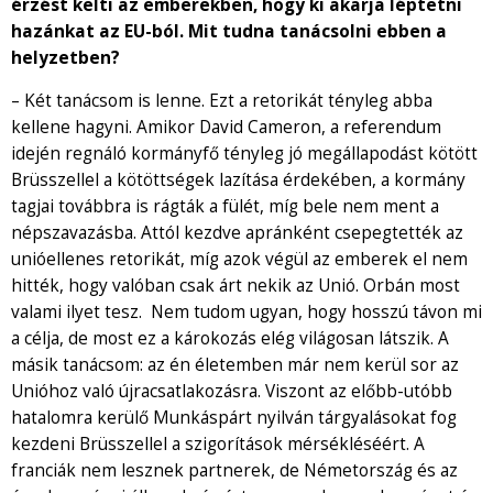
érzést kelti az emberekben, hogy ki akarja léptetni
hazánkat az EU-ból. Mit tudna tanácsolni ebben a
helyzetben?
– Két tanácsom is lenne. Ezt a retorikát tényleg abba
kellene hagyni. Amikor David Cameron, a referendum
idején regnáló kormányfő tényleg jó megállapodást kötött
Brüsszellel a kötöttségek lazítása érdekében, a kormány
tagjai továbbra is rágták a fülét, míg bele nem ment a
népszavazásba. Attól kezdve apránként csepegtették az
unióellenes retorikát, míg azok végül az emberek el nem
hitték, hogy valóban csak árt nekik az Unió. Orbán most
valami ilyet tesz. Nem tudom ugyan, hogy hosszú távon mi
a célja, de most ez a károkozás elég világosan látszik. A
másik tanácsom: az én életemben már nem kerül sor az
Unióhoz való újracsatlakozásra. Viszont az előbb-utóbb
hatalomra kerülő Munkáspárt nyilván tárgyalásokat fog
kezdeni Brüsszellel a szigorítások mérsékléséért. A
franciák nem lesznek partnerek, de Németország és az