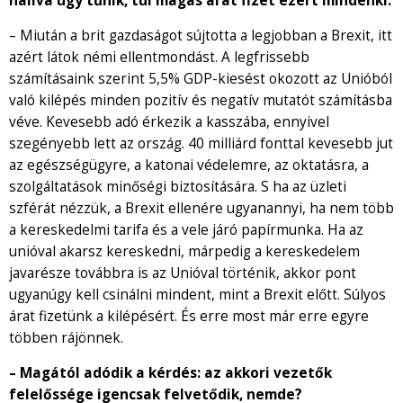
hallva úgy tűnik, túl magas árat fizet ezért mindenki.
– Miután a brit gazdaságot sújtotta a legjobban a Brexit, itt
azért látok némi ellentmondást. A legfrissebb
számításaink szerint 5,5% GDP-kiesést okozott az Unióból
való kilépés minden pozitív és negatív mutatót számításba
véve. Kevesebb adó érkezik a kasszába, ennyivel
szegényebb lett az ország. 40 milliárd fonttal kevesebb jut
az egészségügyre, a katonai védelemre, az oktatásra, a
szolgáltatások minőségi biztosítására. S ha az üzleti
szférát nézzük, a Brexit ellenére ugyanannyi, ha nem több
a kereskedelmi tarifa és a vele járó papírmunka. Ha az
unióval akarsz kereskedni, márpedig a kereskedelem
javarésze továbbra is az Unióval történik, akkor pont
ugyanúgy kell csinálni mindent, mint a Brexit előtt. Súlyos
árat fizetünk a kilépésért. És erre most már erre egyre
többen rájönnek.
– Magától adódik a kérdés: az akkori vezetők
felelőssége igencsak felvetődik, nemde?