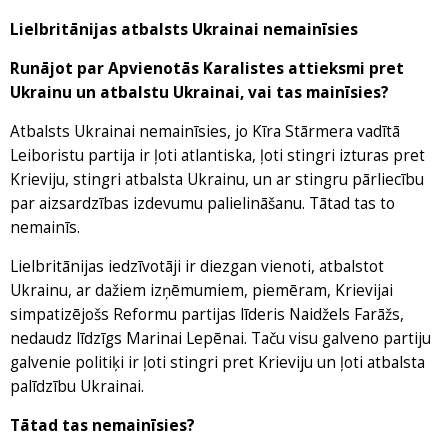
Lielbritānijas atbalsts Ukrainai nemainīsies
Runājot par Apvienotās Karalistes attieksmi pret
Ukrainu un atbalstu Ukrainai, vai tas mainīsies?
Atbalsts Ukrainai nemainīsies, jo Kīra Stārmera vadītā
Leiboristu partija ir ļoti atlantiska, ļoti stingri izturas pret
Krieviju, stingri atbalsta Ukrainu, un ar stingru pārliecību
par aizsardzības izdevumu palielināšanu. Tātad tas to
nemainīs.
Lielbritānijas iedzīvotāji ir diezgan vienoti, atbalstot
Ukrainu, ar dažiem izņēmumiem, piemēram, Krievijai
simpatizējošs Reformu partijas līderis Naidžels Farāžs,
nedaudz līdzīgs Marinai Lepēnai. Taču visu galveno partiju
galvenie politiķi ir ļoti stingri pret Krieviju un ļoti atbalsta
palīdzību Ukrainai.
Tātad tas nemainīsies?