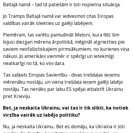
Baltajā namā – tad tā patiešām ir ļoti nopietna situācija.
Jo Tramps Baltajā namā var iedvesmot citas Eiropas
valdības vairāk sliekties uz galēji labējiem.
Piemēram, tas varētu pamudināt Meloni, kura līdz šim
bijusi diezgan mērena ārpolitikā, mēģināt atgriezties pie
saviem neofašistiskajiem pirmsākumiem, no kurienes viņa
nākusi. Jo amerikāņi vienmēr ir spēcīgi un ietekmīgi
neatkarīgi no tā, ko viņi dara.
Tas sašķels Eiropas Savienību - divas trešdaļas ieņems
mērenāku nostāju, un viena trešdaļa ieņem galēji labējo
nostāju. Tas nenāks par labu ES spējai atbalstīt Ukrainu
pret Krieviju.
Bet, ja neskaita Ukrainu, vai tas ir tik slikti, ka notiek
virzība vairāk uz labējo politiku?
Nu, ja neskaita Ukrainu.. Bet es domāju, ka Ukraina ir ļoti