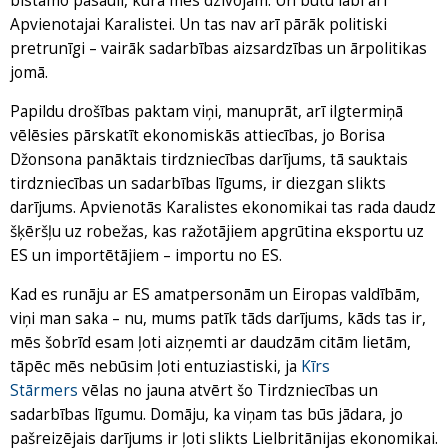
bīstamo pasauli, kurā mēs dzīvojam. Un būtu labi arī
Apvienotajai Karalistei. Un tas nav arī pārāk politiski
pretrunīgi – vairāk sadarbības aizsardzības un ārpolitikas
jomā.
Papildu drošības paktam viņi, manuprāt, arī ilgtermiņā
vēlēsies pārskatīt ekonomiskās attiecības, jo Borisa
Džonsona panāktais tirdzniecības darījums, tā sauktais
tirdzniecības un sadarbības līgums, ir diezgan slikts
darījums. Apvienotās Karalistes ekonomikai tas rada daudz
šķēršļu uz robežas, kas ražotājiem apgrūtina eksportu uz
ES un importētājiem – importu no ES.
Kad es runāju ar ES amatpersonām un Eiropas valdībām,
viņi man saka – nu, mums patīk tāds darījums, kāds tas ir,
mēs šobrīd esam ļoti aizņemti ar daudzām citām lietām,
tāpēc mēs nebūsim ļoti entuziastiski, ja
Kīrs
Stārmers
vēlas no jauna atvērt šo Tirdzniecības un
sadarbības līgumu. Domāju, ka viņam tas būs jādara, jo
pašreizējais darījums ir ļoti slikts Lielbritānijas ekonomikai.