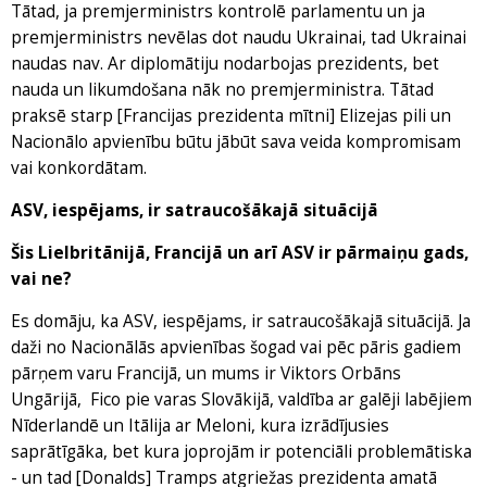
Tātad, ja premjerministrs kontrolē parlamentu un ja
premjerministrs nevēlas dot naudu Ukrainai, tad Ukrainai
naudas nav. Ar diplomātiju nodarbojas prezidents, bet
nauda un likumdošana nāk no premjerministra. Tātad
praksē starp [Francijas prezidenta mītni] Elizejas pili un
Nacionālo apvienību būtu jābūt sava veida kompromisam
vai konkordātam.
ASV, iespējams, ir satraucošākajā situācijā
Šis Lielbritānijā, Francijā un arī ASV ir pārmaiņu gads,
vai ne?
Es domāju, ka ASV, iespējams, ir satraucošākajā situācijā. Ja
daži no Nacionālās apvienības šogad vai pēc pāris gadiem
pārņem varu Francijā, un mums ir Viktors Orbāns
Ungārijā, Fico pie varas Slovākijā, valdība ar galēji labējiem
Nīderlandē un Itālija ar Meloni, kura izrādījusies
saprātīgāka, bet kura joprojām ir potenciāli problemātiska
- un tad [Donalds] Tramps atgriežas prezidenta amatā