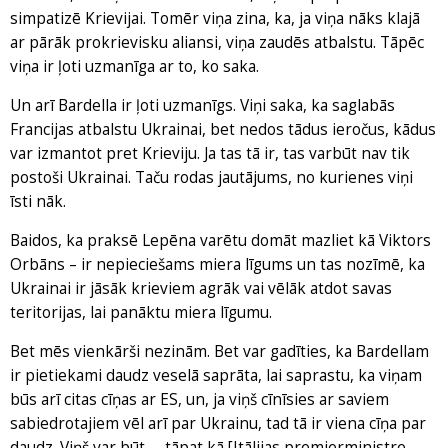
simpatizē Krievijai. Tomēr viņa zina, ka, ja viņa nāks klajā
ar pārāk prokrievisku aliansi, viņa zaudēs atbalstu. Tāpēc
viņa ir ļoti uzmanīga ar to, ko saka.
Un arī Bardella ir ļoti uzmanīgs. Viņi saka, ka saglabās
Francijas atbalstu Ukrainai, bet nedos tādus ieročus, kādus
var izmantot pret Krieviju. Ja tas tā ir, tas varbūt nav tik
postoši Ukrainai. Taču rodas jautājums, no kurienes viņi
īsti nāk.
Baidos, ka praksē Lepēna varētu domāt mazliet kā Viktors
Orbāns – ir nepieciešams miera līgums un tas nozīmē, ka
Ukrainai ir jāsāk krieviem agrāk vai vēlāk atdot savas
teritorijas, lai panāktu miera līgumu.
Bet mēs vienkārši nezinām. Bet var gadīties, ka Bardellam
ir pietiekami daudz veselā saprāta, lai saprastu, ka viņam
būs arī citas cīņas ar ES, un, ja viņš cīnīsies ar saviem
sabiedrotajiem vēl arī par Ukrainu, tad tā ir viena cīņa par
daudz. Viņš var būt, – tāpat kā [Itālijas premjerministre