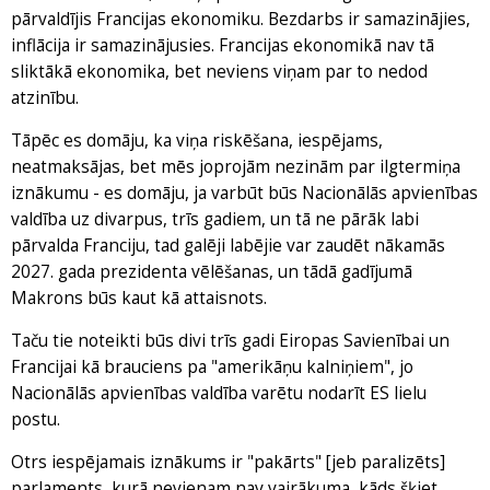
pārvaldījis Francijas ekonomiku. Bezdarbs ir samazinājies,
inflācija ir samazinājusies. Francijas ekonomikā nav tā
sliktākā ekonomika, bet neviens viņam par to nedod
atzinību.
Tāpēc es domāju, ka viņa riskēšana, iespējams,
neatmaksājas, bet mēs joprojām nezinām par ilgtermiņa
iznākumu - es domāju, ja varbūt būs Nacionālās apvienības
valdība uz divarpus, trīs gadiem, un tā ne pārāk labi
pārvalda Franciju, tad galēji labējie var zaudēt nākamās
2027. gada prezidenta vēlēšanas, un tādā gadījumā
Makrons būs kaut kā attaisnots.
Taču tie noteikti būs divi trīs gadi Eiropas Savienībai un
Francijai kā brauciens pa "amerikāņu kalniņiem", jo
Nacionālās apvienības valdība varētu nodarīt ES lielu
postu.
Otrs iespējamais iznākums ir "pakārts" [jeb paralizēts]
parlaments, kurā nevienam nav vairākuma, kāds šķiet