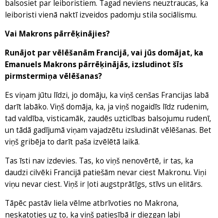
balsosiet par leiboristiem. Tagad neviens neuztraucas, ka
leiboristi vienā naktī izveidos padomju stila sociālismu.
Vai Makrons pārrēķinājies?
Runājot par vēlēšanām Francijā, vai jūs domājat, ka
Emanuels Makrons pārrēķinājās, izsludinot šīs
pirmstermiņa vēlēšanas?
Es viņam jūtu līdzi, jo domāju, ka viņš cenšas Francijas labā
darīt labāko. Viņš domāja, ka, ja viņš nogaidīs līdz rudenim,
tad valdība, visticamāk, zaudēs uzticības balsojumu rudenī,
un tādā gadījumā viņam vajadzētu izsludināt vēlēšanas. Bet
viņš gribēja to darīt paša izvēlētā laikā.
Tas īsti nav izdevies. Tas, ko viņš nenovērtē, ir tas, ka
daudzi cilvēki Francijā patiešām nevar ciest Makronu. Viņi
viņu nevar ciest. Viņš ir ļoti augstprātīgs, stīvs un elitārs.
Tāpēc pastāv liela vēlme atbrīvoties no Makrona,
neskatoties uz to, ka viņš patiesībā ir diezgan labi