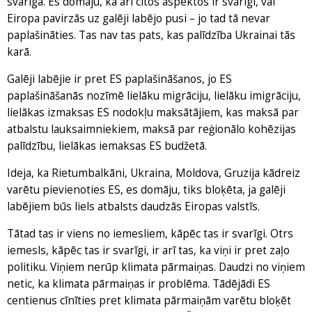
svarīga. Es domāju, ka arī citos aspektos ir svarīgi, vai
Eiropa pavirzās uz galēji labējo pusi – jo tad tā nevar
paplašināties. Tas nav tas pats, kas palīdzība Ukrainai tās
karā.
Galēji labējie ir pret ES paplašināšanos, jo ES
paplašināšanās nozīmē lielāku migrāciju, lielāku imigrāciju,
lielākas izmaksas ES nodokļu maksātājiem, kas maksā par
atbalstu lauksaimniekiem, maksā par reģionālo kohēzijas
palīdzību, lielākas iemaksas ES budžetā.
Ideja, ka Rietumbalkāni, Ukraina, Moldova, Gruzija kādreiz
varētu pievienoties ES, es domāju, tiks bloķēta, ja galēji
labējiem būs liels atbalsts daudzās Eiropas valstīs.
Tātad tas ir viens no iemesliem, kāpēc tas ir svarīgi. Otrs
iemesls, kāpēc tas ir svarīgi, ir arī tas, ka viņi ir pret zaļo
politiku. Viņiem nerūp klimata pārmaiņas. Daudzi no viņiem
netic, ka klimata pārmaiņas ir problēma. Tādējādi ES
centienus cīnīties pret klimata pārmaiņām varētu bloķēt