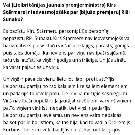
Vai [Lielbritānijas jaunais premjerministrs] Kīrs
Stārmers ir iedvesmojošāks par [bijušo premjeru] Riši
Sunaku?
Es pazīstu Kīru Stārmeru personīgi. Es personīgi
nepazīstu Riši Sunaku. Kīrs Stārmers nav iedvesmojošs vai
harizmātisks puisis, taču viņš ir pieklājīgs, parasts, godīgs
puisis. Es domāju, ka neviens par viņu nav īpaši sajūsmā,
taču visi atzīst, ka viņš ir godīgs un strādīgs. Un jūs zināt,
ka varat paļauties uz viņu.
Un viņš ir paveicis vienu lietu ļoti labi, proti, attīrījis
Leiboristu partiju no radikālajiem kreisajiem elementiem
un padarījis to ievēlējamu. Tie ir viņa milzīgie sasniegumi.
Viņš nav īpaši populārs. Ja jautājat cilvēkiem, vai viņš viņiem
patīk, viņiem viņš īsti nepatīk, bet viņš ir padarījis
Leiboristu partiju ievēlamu, un neviens vairs nebaidās
balsot par leiboristiem, kā tas bija, kad to vadīja Džeremijs
Korbins. Toreiz cilvēki baidījās no tā, kas notiks, ja jūs