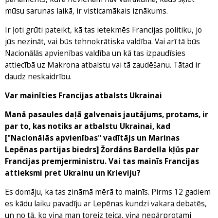
mūsu sarunas laikā, ir visticamākais iznākums.
Ir ļoti grūti pateikt, kā tas ietekmēs Francijas politiku, jo
jūs nezināt, vai būs tehnokrātiska valdība. Vai arī tā būs
Nacionālās apvienības valdība un kā tas izpaudīsies
attiecībā uz Makrona atbalstu vai tā zaudēšanu. Tātad ir
daudz neskaidrību.
Var mainīties Francijas atbalsts Ukrainai
Manā pasaules daļā galvenais jautājums, protams, ir
par to, kas notiks ar atbalstu Ukrainai, kad
["Nacionālās apvienības" vadītājs un Marinas
Lepēnas partijas biedrs] Žordāns Bardella kļūs par
Francijas premjerministru. Vai tas mainīs Francijas
attieksmi pret Ukrainu un Krieviju?
Es domāju, ka tas zināmā mērā to mainīs. Pirms 12 gadiem
es kādu laiku pavadīju ar Lepēnas kundzi vakara debatēs,
un no tā, ko viņa man toreiz teica, viņa nepārprotami