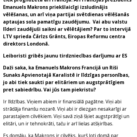
Emanuels Makrons priekšlaicīgi izsludinājis
vēlēšanas, un arī viņa partijai svētdienas vēlēšanās
aptaujas sola pamatīgu zaudējumu. Vai abu valstu
līderi zaudējuši saikni ar vēlētājiem? Par to intervijā
LTV sprieda Čārlzs Grānts, Eiropas Reformu centra
direktors Londonā.
Leiboristi gribēs jaunu tirdzniecības darījumu ar ES
Daži saka, ka Emanuels Makrons Francijā un Riši
Sunaks Apvienotajā Karalistē ir līdzīgas personības,
jo abi tiek saukti par elitāriem un augstprātīgiem
pret sabiedrību. Vai jūs tam piekristu?
Ir līdzības. Viņiem abiem ir finansiālā pagātne. Viņi abi
strādāja finanšu nozarē. Viņi abi ir diezgan nesakarīgi ar
parastajiem cilvēkiem. Viņi savā ziņā šķiet augstprātīgi un
elitāri, un ir tehnokrāti, taču ir arī lielas atšķirības.
Es domāju, ka Makrons ir cilvēks, kurš ļoti domā par