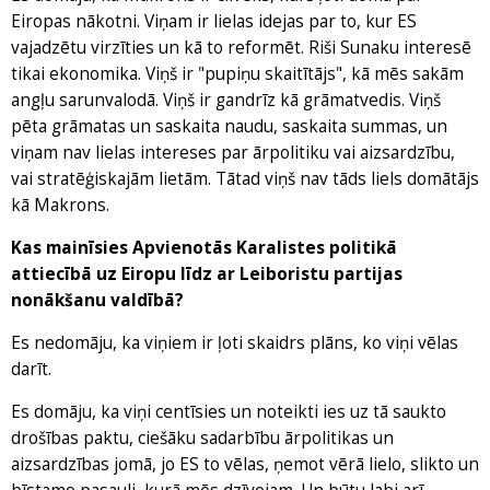
Eiropas nākotni. Viņam ir lielas idejas par to, kur ES
vajadzētu virzīties un kā to reformēt. Riši Sunaku interesē
tikai ekonomika. Viņš ir "pupiņu skaitītājs", kā mēs sakām
angļu sarunvalodā. Viņš ir gandrīz kā grāmatvedis. Viņš
pēta grāmatas un saskaita naudu, saskaita summas, un
viņam nav lielas intereses par ārpolitiku vai aizsardzību,
vai stratēģiskajām lietām. Tātad viņš nav tāds liels domātājs
kā Makrons.
Kas mainīsies Apvienotās Karalistes politikā
attiecībā uz Eiropu līdz ar Leiboristu partijas
nonākšanu valdībā?
Es nedomāju, ka viņiem ir ļoti skaidrs plāns, ko viņi vēlas
darīt.
Es domāju, ka viņi centīsies un noteikti ies uz tā saukto
drošības paktu, ciešāku sadarbību ārpolitikas un
aizsardzības jomā, jo ES to vēlas, ņemot vērā lielo, slikto un