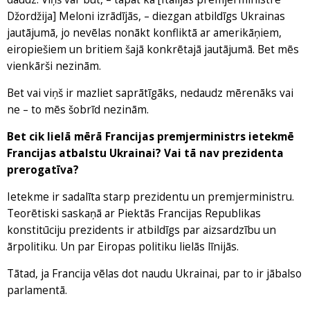
Džordžija] Meloni izrādījās, – diezgan atbildīgs Ukrainas
jautājumā, jo nevēlas nonākt konfliktā ar amerikāņiem,
eiropiešiem un britiem šajā konkrētajā jautājumā. Bet mēs
vienkārši nezinām.
Bet vai viņš ir mazliet saprātīgāks, nedaudz mērenāks vai
ne – to mēs šobrīd nezinām.
Bet cik lielā mērā Francijas premjerministrs ietekmē
Francijas atbalstu Ukrainai? Vai tā nav prezidenta
prerogatīva?
Ietekme ir sadalīta starp prezidentu un premjerministru.
Teorētiski saskaņā ar Piektās Francijas Republikas
konstitūciju prezidents ir atbildīgs par aizsardzību un
ārpolitiku. Un par Eiropas politiku lielās līnijās.
Tātad, ja Francija vēlas dot naudu Ukrainai, par to ir jābalso
parlamentā.