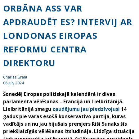
ORBĀNA ASS VAR
APDRAUDĒT ES? INTERVIJ AR
LONDONAS EIROPAS
REFORMU CENTRA
DIREKTORU
Charles Grant
06 July 2024
Šonedēļ Eiropas politiskajā kalendārā ir divas
parlamenta vēlēšanas – Francijā un Lielbritānijā.
Lielbritānijā smagu
zaudējumu jau piedzīvojusi
14
gadus pie varas esošā konservatīvo partija, kuras
vadītājs un nu jau bijušais premjers Riši Sunaks šīs
priekšlaicīgās vēlēšanas izsludināja. Līdzīga situācija
tiek prognozēta arī Francijā. Arī Francijas prezidents