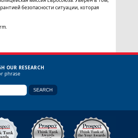
олицейская миссия Евросоюза. Уверен в том,
рантией безопасности ситуации, которая
orm.
H OUR RESEARCH
or phrase