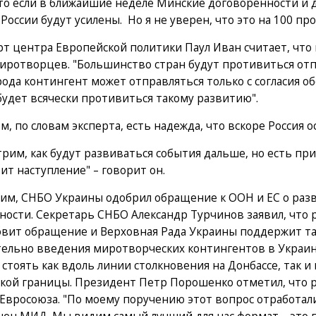
что если в ближайшие неделе Минские договоренности и 
России будут усилены. Но я не уверен, что это на 100 про
рт центра Европейской политики Паул Иван считает, что 
иротворцев. "Большинство стран будут противиться отп
рода контингент может отправляться только с согласия об
будет всячески противиться такому развитию".
м, по словам эксперта, есть надежда, что вскоре Россия 
рим, как будут развиваться события дальше, но есть при
ит наступление" – говорит он.
им, СНБО Украины одобрил обращение к ООН и ЕС о раз
ности. Секретарь СНБО Александр Турчинов заявил, что 
овит обращение и Верховная Рада Украины поддержит т
тельно введения миротворческих контингентов в Украин
стоять как вдоль линии столкновения на Донбассе, так и
кой границы. Президент Петр Порошенко отметил, что 
Евросоюза. "По моему поручению этот вопрос отработал