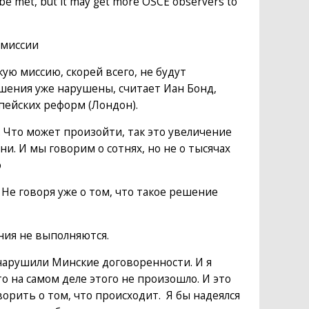
be met, but it may get more OSCE observers to
 миссии
ю миссию, скорей всего, не будут
ашения уже нарушены, считает Иан Бонд,
ейских реформ (Лондон).
. Что может произойти, так это увеличение
и. И мы говорим о сотнях, но не о тысячах
о
Не говоря уже о том, что такое решение
ния не выполняются.
 нарушили Минские договоренности. И я
 на самом деле этого не произошло. И это
орить о том, что происходит. Я бы надеялся