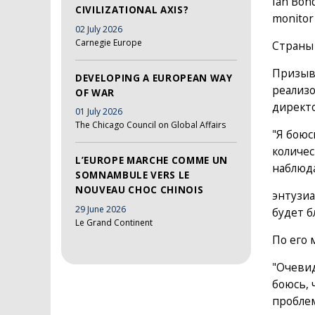
Ian Bon
CIVILIZATIONAL AXIS?
monitor 
02 July 2026
Carnegie Europe
Cтраны 
Призывы
DEVELOPING A EUROPEAN WAY
реализо
OF WAR
директ
01 July 2026
The Chicago Council on Global Affairs
"Я боюс
количес
L’EUROPE MARCHE COMME UN
наблюда
SOMNAMBULE VERS LE
NOUVEAU CHOC CHINOIS
энтузиа
29 June 2026
будет б
Le Grand Continent
По его 
"Очевид
боюсь, 
проблем