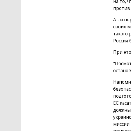
на то, 
против 
А экспе
своих м
такого 
Россия 
При это
"Посмот
останов
Напомн
безопас
подгот
ЕС каса
должны 
украинс
миссии 