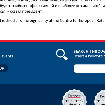
ен МИД. Мы видим самый лучший для нас формат – это п
 будет наиболее эффективной и наиболее оптимальной га
сь", – сказал президент.
 is director of foreign policy at the Centre for European Ref
SEARCH THROUG
& events
Insert a keyword 