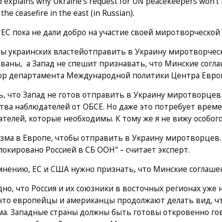
d explains why Ukraine's request for UN peacekeepers won't 
the ceasefire in the east (in Russian).
ЕС пока не дали добро на участие своей миротворческой
 украинских властейотправить в Украину миротворческу
ваны, а Запад не спешит признавать, что Минские согл
ор департамента Международной политики Центра Европ
ь, что Запад не готов отправить в Украину миротворцев
тва наблюдателей от ОБСЕ. Но даже это потребует времен
телей, которые необходимы. К тому же я не вижу особог
зма в Европе, чтобы отправить в Украину миротворцев. 
локировано Россией в СБ ООН" – считает эксперт.
мнению, ЕС и США нужно признать, что Минские соглаше
но, что Россия и их союзники в восточных регионах уже
что европейцы и американцы продолжают делать вид, что
а. Западные страны должны быть готовы откровенно гов