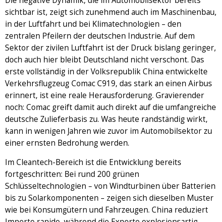
Die negative Dynamik, die im Automobilsektor bereits
sichtbar ist, zeigt sich zunehmend auch im Maschinenbau,
in der Luftfahrt und bei Klimatechnologien – den
zentralen Pfeilern der deutschen Industrie. Auf dem
Sektor der zivilen Luftfahrt ist der Druck bislang geringer,
doch auch hier bleibt Deutschland nicht verschont. Das
erste vollständig in der Volksrepublik China entwickelte
Verkehrsflugzeug Comac C919, das stark an einen Airbus
erinnert, ist eine reale Herausforderung. Gravierender
noch: Comac greift damit auch direkt auf die umfangreiche
deutsche Zulieferbasis zu. Was heute randständig wirkt,
kann in wenigen Jahren wie zuvor im Automobilsektor zu
einer ernsten Bedrohung werden.
Im Cleantech-Bereich ist die Entwicklung bereits
fortgeschritten: Bei rund 200 grünen
Schlüsseltechnologien – von Windturbinen über Batterien
bis zu Solarkomponenten – zeigen sich dieselben Muster
wie bei Konsumgütern und Fahrzeugen. China reduziert
Importe rapide, während die Exporte explosionsartig