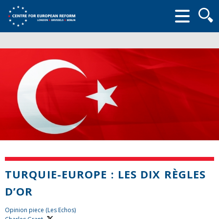
Searc
form
TURQUIE-EUROPE : LES DIX RÈGLES
D’OR
Opinion piece (Les Echos)