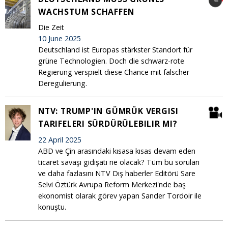
WACHSTUM SCHAFFEN
Die Zeit
10 June 2025
Deutschland ist Europas stärkster Standort für
grüne Technologien. Doch die schwarz-rote
Regierung verspielt diese Chance mit falscher
Deregulierung.
NTV: TRUMP'IN GÜMRÜK VERGISI
TARIFELERI SÜRDÜRÜLEBILIR MI?
22 April 2025
ABD ve Çin arasındaki kısasa kısas devam eden
ticaret savaşı gidişatı ne olacak? Tüm bu soruları
ve daha fazlasını NTV Dış haberler Editörü Sare
Selvi Öztürk Avrupa Reform Merkezi'nde baş
ekonomist olarak görev yapan Sander Tordoir ile
konuştu.