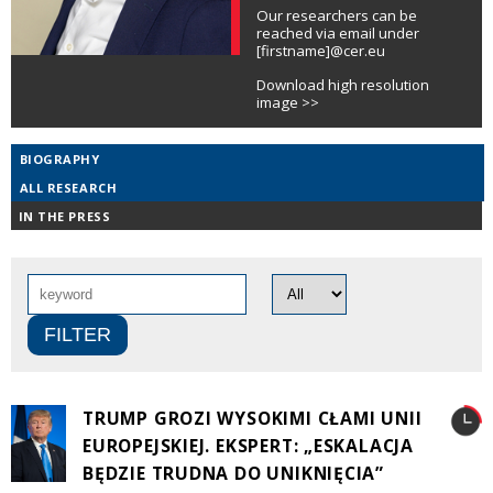
Our researchers can be
reached via email under
[firstname]@cer.eu
Download high resolution
image >>
BIOGRAPHY
ALL RESEARCH
IN THE PRESS
TRUMP GROZI WYSOKIMI CŁAMI UNII
EUROPEJSKIEJ. EKSPERT: „ESKALACJA
BĘDZIE TRUDNA DO UNIKNIĘCIA”