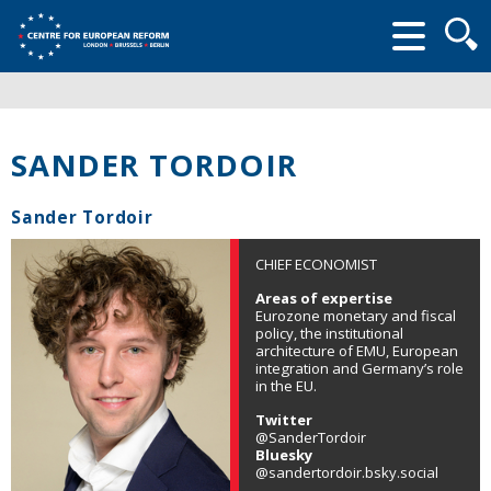
Searc
form
SANDER TORDOIR
Sander Tordoir
CHIEF ECONOMIST
Areas of expertise
Eurozone monetary and fiscal
policy, the institutional
architecture of EMU, European
integration and Germany’s role
in the EU.
Twitter
@SanderTordoir
Bluesky
@sandertordoir.bsky.social