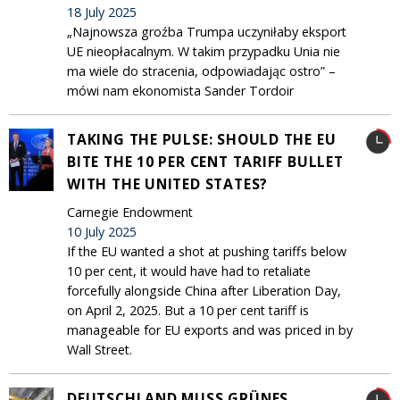
18 July 2025
„Najnowsza groźba Trumpa uczyniłaby eksport
UE nieopłacalnym. W takim przypadku Unia nie
ma wiele do stracenia, odpowiadając ostro” –
mówi nam ekonomista Sander Tordoir
TAKING THE PULSE: SHOULD THE EU
BITE THE 10 PER CENT TARIFF BULLET
WITH THE UNITED STATES?
Carnegie Endowment
10 July 2025
If the EU wanted a shot at pushing tariffs below
10 per cent, it would have had to retaliate
forcefully alongside China after Liberation Day,
on April 2, 2025. But a 10 per cent tariff is
manageable for EU exports and was priced in by
Wall Street.
DEUTSCHLAND MUSS GRÜNES