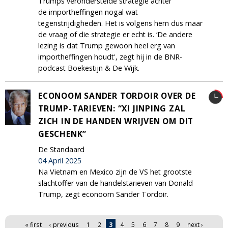
Trumps veronderstelde strategie achter
de importheffingen nogal wat
tegenstrijdigheden. Het is volgens hem dus maar
de vraag of die strategie er echt is. ‘De andere
lezing is dat Trump gewoon heel erg van
importheffingen houdt', zegt hij in de BNR-
podcast Boekestijn & De Wijk.
ECONOOM SANDER TORDOIR OVER DE
TRUMP-TARIEVEN: “XI JINPING ZAL
ZICH IN DE HANDEN WRIJVEN OM DIT
GESCHENK”
De Standaard
04 April 2025
Na Vietnam en Mexico zijn de VS het grootste
slachtoffer van de handelstarieven van Donald
Trump, zegt econoom Sander Tordoir.
Pages
« first
‹ previous
1
2
3
4
5
6
7
8
9
next ›