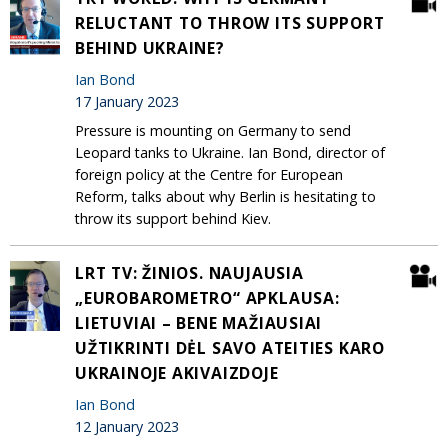
RELUCTANT TO THROW ITS SUPPORT
BEHIND UKRAINE?
Ian Bond
17 January 2023
Pressure is mounting on Germany to send
Leopard tanks to Ukraine. Ian Bond, director of
foreign policy at the Centre for European
Reform, talks about why Berlin is hesitating to
throw its support behind Kiev.
LRT TV: ŽINIOS. NAUJAUSIA
„EUROBAROMETRO“ APKLAUSA:
LIETUVIAI – BENE MAŽIAUSIAI
UŽTIKRINTI DĖL SAVO ATEITIES KARO
UKRAINOJE AKIVAIZDOJE
Ian Bond
12 January 2023