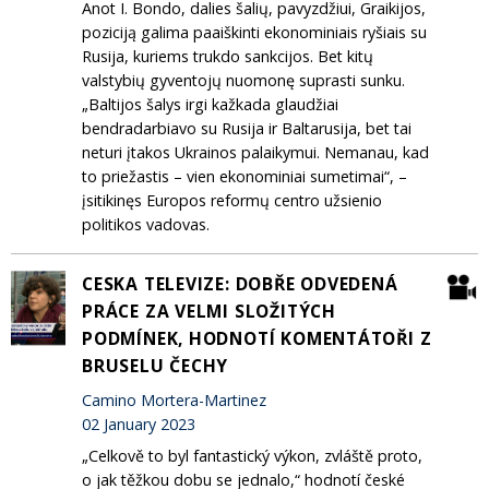
Anot I. Bondo, dalies šalių, pavyzdžiui, Graikijos,
poziciją galima paaiškinti ekonominiais ryšiais su
Rusija, kuriems trukdo sankcijos. Bet kitų
valstybių gyventojų nuomonę suprasti sunku.
„Baltijos šalys irgi kažkada glaudžiai
bendradarbiavo su Rusija ir Baltarusija, bet tai
neturi įtakos Ukrainos palaikymui. Nemanau, kad
to priežastis – vien ekonominiai sumetimai“, –
įsitikinęs Europos reformų centro užsienio
politikos vadovas.
CESKA TELEVIZE: DOBŘE ODVEDENÁ
PRÁCE ZA VELMI SLOŽITÝCH
PODMÍNEK, HODNOTÍ KOMENTÁTOŘI Z
BRUSELU ČECHY
Camino Mortera-Martinez
02 January 2023
„Celkově to byl fantastický výkon, zvláště proto,
o jak těžkou dobu se jednalo,“ hodnotí české