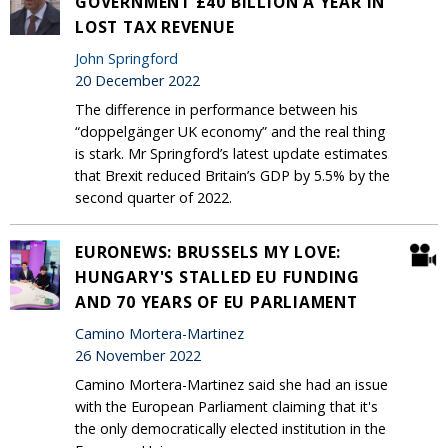
GOVERNMENT £40 BILLION A YEAR IN
LOST TAX REVENUE
John Springford
20 December 2022
The difference in performance between his
“doppelgänger UK economy” and the real thing
is stark. Mr Springford’s latest update estimates
that Brexit reduced Britain’s GDP by 5.5% by the
second quarter of 2022.
EURONEWS: BRUSSELS MY LOVE:
HUNGARY'S STALLED EU FUNDING
AND 70 YEARS OF EU PARLIAMENT
Camino Mortera-Martinez
26 November 2022
Camino Mortera-Martinez said she had an issue
with the European Parliament claiming that it's
the only democratically elected institution in the