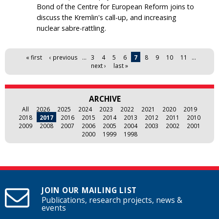
Bond of the Centre for European Reform joins to
discuss the Kremlin's call-up, and increasing
nuclear sabre-rattling.
Pages
« first
‹ previous
…
3
4
5
6
7
8
9
10
11
…
next ›
last »
ARCHIVE
All
2026
2025
2024
2023
2022
2021
2020
2019
2018
2017
2016
2015
2014
2013
2012
2011
2010
2009
2008
2007
2006
2005
2004
2003
2002
2001
2000
1999
1998
JOIN OUR MAILING LIST
Publications, research projects, news &
events