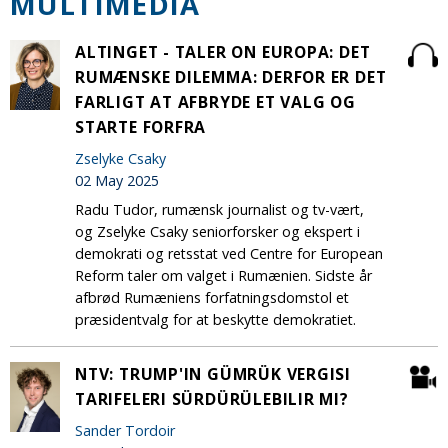
MULTIMEDIA
ALTINGET - TALER ON EUROPA: DET
RUMÆNSKE DILEMMA: DERFOR ER DET
FARLIGT AT AFBRYDE ET VALG OG
STARTE FORFRA
Zselyke Csaky
02 May 2025
Radu Tudor, rumænsk journalist og tv-vært,
og Zselyke Csaky seniorforsker og ekspert i
demokrati og retsstat ved Centre for European
Reform taler om valget i Rumænien. Sidste år
afbrød Rumæniens forfatningsdomstol et
præsidentvalg for at beskytte demokratiet.
NTV: TRUMP'IN GÜMRÜK VERGISI
TARIFELERI SÜRDÜRÜLEBILIR MI?
Sander Tordoir