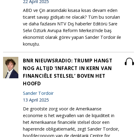
22 April 2025
ABD ve Çin arasındaki kısasa kısas devam eden
ticaret savaşı gidişatı ne olacak? Tüm bu soruları
ve daha fazlasını NTV Dış haberler Editörü Sare
Selvi Öztürk Avrupa Reform Merkezi'nde baş
ekonomist olarak görev yapan Sander Tordoir ile
konuştu.
BNR NIEUWSRADIO: TRUMP HANGT
NOG ALTIJD ‘INFARCT IN KERN VAN
FINANCIËLE STELSEL’ BOVEN HET
HOOFD
Sander Tordoir
13 April 2025
De grootste zorg voor de Amerikaanse
economie is het wegvallen van de liquiditeit in
het Amerikaanse financiële stelsel door een
haperende obligatiemarkt, zegt Sander Tordoir,
hoofdeconoom van de denktank Centre for