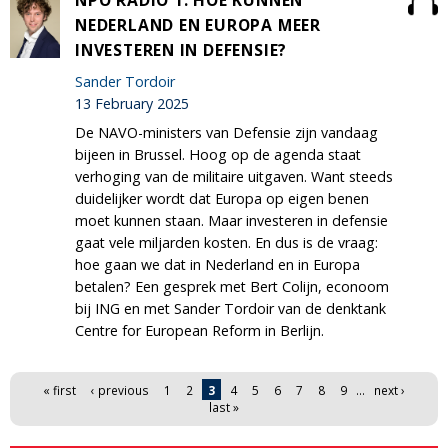
NPO RADIO 1: HOE KUNNEN
NEDERLAND EN EUROPA MEER
INVESTEREN IN DEFENSIE?
Sander Tordoir
13 February 2025
De NAVO-ministers van Defensie zijn vandaag
bijeen in Brussel. Hoog op de agenda staat
verhoging van de militaire uitgaven. Want steeds
duidelijker wordt dat Europa op eigen benen
moet kunnen staan. Maar investeren in defensie
gaat vele miljarden kosten. En dus is de vraag:
hoe gaan we dat in Nederland en in Europa
betalen? Een gesprek met Bert Colijn, econoom
bij ING en met Sander Tordoir van de denktank
Centre for European Reform in Berlijn.
Pages
« first
‹ previous
1
2
3
4
5
6
7
8
9
…
next ›
last »