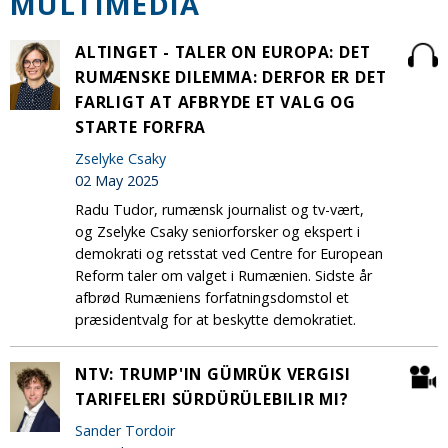
MULTIMEDIA
ALTINGET - TALER ON EUROPA: DET
RUMÆNSKE DILEMMA: DERFOR ER DET
FARLIGT AT AFBRYDE ET VALG OG
STARTE FORFRA
Zselyke Csaky
02 May 2025
Radu Tudor, rumænsk journalist og tv-vært,
og Zselyke Csaky seniorforsker og ekspert i
demokrati og retsstat ved Centre for European
Reform taler om valget i Rumænien. Sidste år
afbrød Rumæniens forfatningsdomstol et
præsidentvalg for at beskytte demokratiet.
NTV: TRUMP'IN GÜMRÜK VERGISI
TARIFELERI SÜRDÜRÜLEBILIR MI?
Sander Tordoir