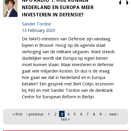
NPO RADIO 1: HOE KUNNEN
NEDERLAND EN EUROPA MEER
INVESTEREN IN DEFENSIE?
Sander Tordoir
13 February 2025
De NAVO-ministers van Defensie zijn vandaag
bijeen in Brussel. Hoog op de agenda staat
verhoging van de militaire uitgaven. Want steeds
duidelijker wordt dat Europa op eigen benen
moet kunnen staan. Maar investeren in defensie
gaat vele miljarden kosten. En dus is de vraag:
hoe gaan we dat in Nederland en in Europa
betalen? Een gesprek met Bert Colijn, econoom
bij ING en met Sander Tordoir van de denktank
Centre for European Reform in Berlijn.
Pages
« first
‹ previous
1
2
3
4
5
6
7
8
9
…
next ›
last »