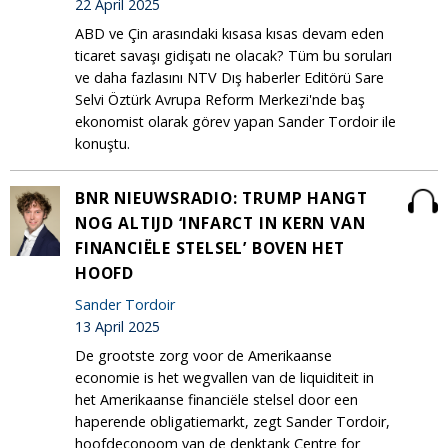
22 April 2025
ABD ve Çin arasındaki kısasa kısas devam eden
ticaret savaşı gidişatı ne olacak? Tüm bu soruları
ve daha fazlasını NTV Dış haberler Editörü Sare
Selvi Öztürk Avrupa Reform Merkezi'nde baş
ekonomist olarak görev yapan Sander Tordoir ile
konuştu.
BNR NIEUWSRADIO: TRUMP HANGT
NOG ALTIJD ‘INFARCT IN KERN VAN
FINANCIËLE STELSEL’ BOVEN HET
HOOFD
Sander Tordoir
13 April 2025
De grootste zorg voor de Amerikaanse
economie is het wegvallen van de liquiditeit in
het Amerikaanse financiële stelsel door een
haperende obligatiemarkt, zegt Sander Tordoir,
hoofdeconoom van de denktank Centre for